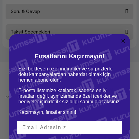
Soru & Cevap
Bu ürüne ilk yorumu siz yapın!
Taksit Seçenekleri
Yorum Yaz
Ürün hakkında henüz soru sorulmamış.
Soru Sor
Fırsatlarını Kaçırmayın!
Sizi bekleyen özel indirimler ve sürprizlerle
dolu kampanyalardan haberdar olmak için
hemen abone olun.
Mağazadan Teslimat
İade ve Değişim
E-posta listemize katılarak, sadece en iyi
fırsatları değil, aynı zamanda özel içerikler ve
İnternetten sipariş et ve mağazadan
Kolay iade ve değişim imkanı
hediyeler için de ilk siz bilgi sahibi olacaksınız.
teslim al
Kaçırmayın, fırsatlar sınırlı!
Hızlı Gönderi
Güvenli Alışveriş