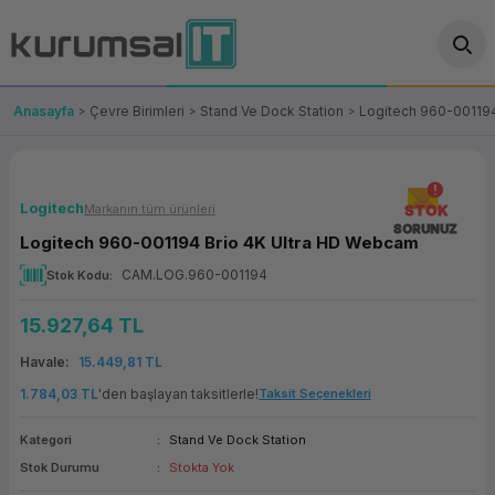
Geri Dön
Geri Dön
Geri Dön
Geri Dön
Geri Dön
Geri Dön
Geri Dön
ünler
leri
ası Çözümleri
eri
le) Ürünler
OT/VT Ürünleri
Anasayfa
Çevre Birimleri
Stand Ve Dock Station
Logitech 960-001194
cı
s Ürünleri
eri
Barkod Yazıcı ve Okuyucu
hazı
ası
arı
keti
POS Terminali
Logitech
Markanın tüm ürünleri
STOK
SORUNUZ
Logitech 960-001194 Brio 4K Ultra HD Webcam
sayar
 Kablosu
Station
ım
keti
Fiş Yazıcı
CAM.LOG.960-001194
Stok Kodu
sayar
akinesi
se
ve Bağlantı
şif Paketi
Self Servis Ekranı
15.927,64 TL
enleri
 (Firewall)
ma Makinesi
aklık
ve Yedekleme
Para Çekmecesi
Havale
15.449,81 TL
1.784,03 TL
'den başlayan taksitlerle!
Taksit Seçenekleri
on
eme Makinesi
rofon
Panel PC
Kategori
Stand Ve Dock Station
ciler
Stok Durumu
Stokta Yok