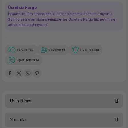
ork Bileşenleri
ek
Ücretsiz Kargo
İstanbul içi tüm siparişlerinizi özel araçlarımızla teslim ediyoruz.
Şehir dışına olan siparişlerinizde ise Ücretsiz Kargo hizmetimizle
adresinize ulaştırııyoruz.
Yorum Yaz
Tavsiye Et
Fiyat Alarmı
Güvenilir Alışveriş
1.784,03 TL
x 12
Havalelerde
Kolay iade imkanı
Aya varan taksit
Özel indirim fırsatı
Fiyat Teklifi Al
Güvenilir Alışveriş
1.784,03 TL
x 12
Havalelerde
Kolay iade imkanı
Aya varan taksit
Özel indirim fırsatı
Ürün Bilgisi
Yorumlar