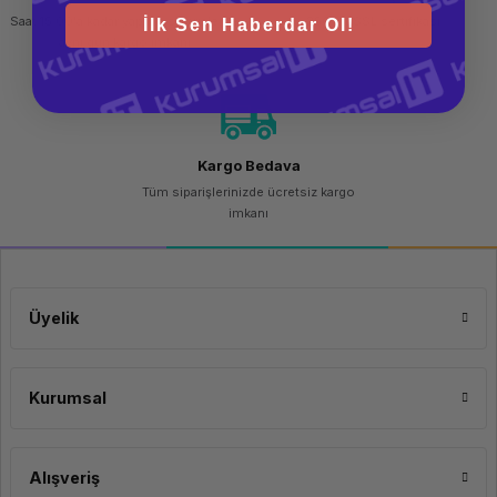
Saat 15.00'a kadar yapılan siparişlerde
256 bit SSL sertifikası
İlk Sen Haberdar Ol!
aynı gün kargo imkanı
Kargo Bedava
Tüm siparişlerinizde ücretsiz kargo
imkanı
Üyelik
Kurumsal
Alışveriş