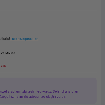
tlerle!
Taksit Seçenekleri
e ve Mouse
 Yok
i özel araçlarımızla teslim ediyoruz. Şehir dışına olan
Kargo hizmetimizle adresinize ulaştırııyoruz.