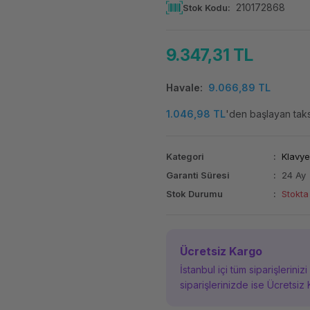
210172868
Stok Kodu
9.347,31 TL
Havale
9.066,89 TL
1.046,98 TL
'den başlayan taksi
Kategori
Klavy
Garanti Süresi
24 Ay
Stok Durumu
Stokta
Ücretsiz Kargo
İstanbul içi tüm siparişleriniz
siparişlerinizde ise Ücretsiz 