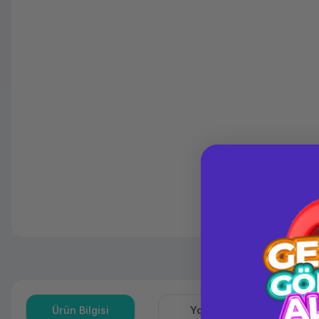
Ürün Bilgisi
Yorumlar
S