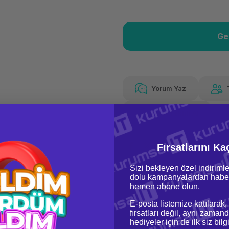
Ge
Güvenilir Alışveriş
1.04
Kolay iade imkanı
Aya 
Yorum Yaz
Fiyat Teklifi Al
Güvenilir Alışveriş
1.04
Kolay iade imkanı
Aya 
Fırsatlarını Ka
Sizi bekleyen özel indirimle
dolu kampanyalardan haber
hemen abone olun.
E-posta listemize katılarak,
fırsatları değil, aynı zamand
hediyeler için de ilk siz bil
oru & Cevap
Taksit Seçenekleri