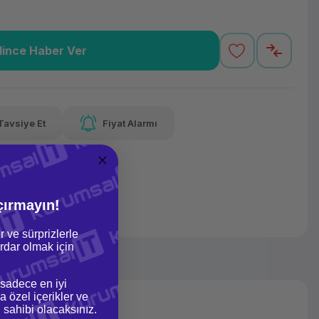
lince Haber Ver
6,98 TL
x 12
Havalelerde
varan taksit
Özel indirim fırsatı
Tavsiye Et
Fiyat Alarmı
6,98 TL
x 12
Havalelerde
varan taksit
Özel indirim fırsatı
çırmayın!
r ve sürprizlerle
dar olmak için
 sadece en iyi
a özel içerikler ve
gi sahibi olacaksınız.