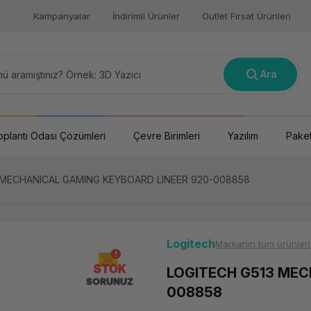
Kampanyalar
İndirimli Ürünler
Outlet Fırsat Ürünleri
Ara
oplantı Odası Çözümleri
Çevre Birimleri
Yazılım
Paket
 MECHANICAL GAMING KEYBOARD LINEER 920-008858
Logitech
Markanın tüm ürünleri
STOK
LOGITECH G513 MEC
SORUNUZ
008858