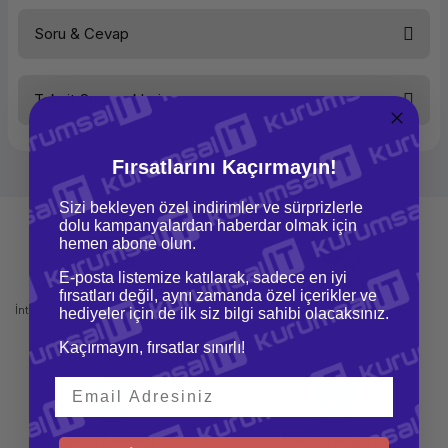
Soru & Cevap
Bu ürüne ilk yorumu siz yapın!
Taksit Seçenekleri
Yorum Yaz
Ürün hakkında henüz soru sorulmamış.
Fırsatlarını Kaçırmayın!
Soru Sor
Sizi bekleyen özel indirimler ve sürprizlerle
dolu kampanyalardan haberdar olmak için
hemen abone olun.
E-posta listemize katılarak, sadece en iyi
Mağazadan Teslimat
İade ve Değişim
fırsatları değil, aynı zamanda özel içerikler ve
İnternetten sipariş et ve mağazadan
Kolay iade ve değişim imkanı
hediyeler için de ilk siz bilgi sahibi olacaksınız.
teslim al
Kaçırmayın, fırsatlar sınırlı!
Hızlı Gönderi
Güvenli Alışveriş