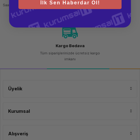
İlk Sen Haberdar Ol!
Saat 15.00'a kadar yapılan siparişlerde
256 bit SSL sertifikası
aynı gün kargo imkanı
Kargo Bedava
Tüm siparişlerinizde ücretsiz kargo
imkanı
Üyelik
Kurumsal
Alışveriş