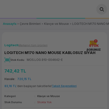
Geri Dön
Geri Dön
Geri Dön
Geri Dön
Geri Dön
Geri Dön
Geri Dön
ünler
leri
ası Çözümleri
eri
le) Ürünler
OT/VT Ürünleri
Anasayfa
Çevre Birimleri
Klavye ve Mouse
LOGITECH M170 NANO M
cı
s Ürünleri
eri
Barkod Yazıcı ve Okuyucu
hazı
ası
arı
keti
POS Terminali
Logitech
Markanın tüm ürünleri
STOK
SORUNUZ
LOGITECH M170 NANO MOUSE KABLOSUZ SİYAH
sayar
 Kablosu
Station
ım
keti
Fiş Yazıcı
MOS.LOG.910-004642-E
Stok Kodu
sayar
akinesi
se
ve Bağlantı
şif Paketi
Self Servis Ekranı
742,42 TL
enleri
 (Firewall)
ma Makinesi
aklık
ve Yedekleme
Havale
720,15 TL
Para Çekmecesi
83,16 TL
'den başlayan taksitlerle!
Taksit Seçenekleri
on
eme Makinesi
rofon
Panel PC
Kategori
Klavye ve Mouse
Stok Durumu
Stokta Yok
ciler