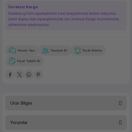
ork Bileşenleri
ek
Ücretsiz Kargo
İstanbul içi tüm siparişlerinizi özel araçlarımızla teslim ediyoruz.
Şehir dışına olan siparişlerinizde ise Ücretsiz Kargo hizmetimizle
adresinize ulaştırııyoruz.
Yorum Yaz
Tavsiye Et
Fiyat Alarmı
Güvenilir Alışveriş
83,16 TL
x 12
Havalelerde
Kolay iade imkanı
Aya varan taksit
Özel indirim fırsatı
Fiyat Teklifi Al
Güvenilir Alışveriş
83,16 TL
x 12
Havalelerde
Kolay iade imkanı
Aya varan taksit
Özel indirim fırsatı
Ürün Bilgisi
Yorumlar