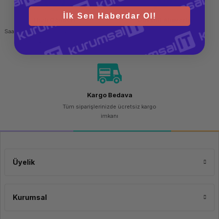
İlk Sen Haberdar Ol!
Hızlı Gönderi
Güvenli Alışveriş
Saat 15.00'a kadar yapılan siparişlerde
256 bit SSL sertifikası
aynı gün kargo imkanı
Kargo Bedava
Tüm siparişlerinizde ücretsiz kargo
imkanı
Üyelik
Kurumsal