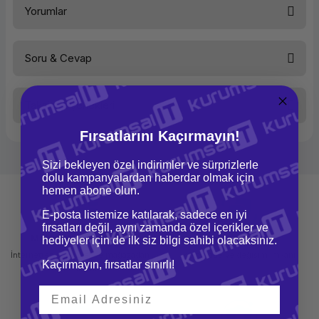
Yorumlar
İzleme
Optik
Ele Uygunluk
Sağ El
Kaydırma
Tekerlek
Bağlantı
USB
Soru & Cevap
Kablosuz Alıcı
Nano
Bu ürüne ilk yorumu siz yapın!
Hassasiyet
1000 DPI
Renk
Mavi
Mac Uyumu
Var
Taksit Seçenekleri
Yorum Yaz
Ürün hakkında henüz soru sorulmamış.
Fırsatlarını Kaçırmayın!
Soru Sor
Sizi bekleyen özel indirimler ve sürprizlerle
dolu kampanyalardan haberdar olmak için
hemen abone olun.
E-posta listemize katılarak, sadece en iyi
fırsatları değil, aynı zamanda özel içerikler ve
Mağazadan Teslimat
İade ve Değişim
hediyeler için de ilk siz bilgi sahibi olacaksınız.
İnternetten sipariş et ve mağazadan
Kolay iade ve değişim imkanı
Kaçırmayın, fırsatlar sınırlı!
teslim al