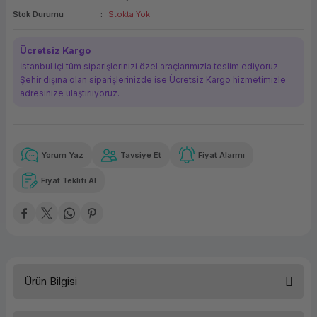
Stok Durumu
Stokta Yok
ork Bileşenleri
ek
Ücretsiz Kargo
İstanbul içi tüm siparişlerinizi özel araçlarımızla teslim ediyoruz.
Şehir dışına olan siparişlerinizde ise Ücretsiz Kargo hizmetimizle
adresinize ulaştırııyoruz.
Yorum Yaz
Tavsiye Et
Fiyat Alarmı
Güvenilir Alışveriş
117,61 TL
x 12
Havalelerde
Kolay iade imkanı
Aya varan taksit
Özel indirim fırsatı
Fiyat Teklifi Al
Güvenilir Alışveriş
117,61 TL
x 12
Havalelerde
Kolay iade imkanı
Aya varan taksit
Özel indirim fırsatı
Ürün Bilgisi
Mouse Tipi
Kablosuz