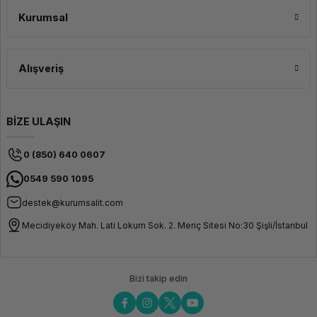
böylece mouse'u kişiselleştirebilir ve kullanımınızı optimize edebilirsiniz.
Kurumsal
Alışveriş
BİZE ULAŞIN
0 (850) 640 0607
0549 590 1095
destek@kurumsalit.com
Mecidiyeköy Mah. Lati Lokum Sok. 2. Meriç Sitesi No:30 Şişli/İstanbul
Bizi takip edin