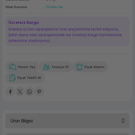
ork Bileşenleri
ek
Stok Durumu
Stokta Var
Ücretsiz Kargo
İstanbul içi tüm siparişlerinizi özel araçlarımızla teslim ediyoruz.
Şehir dışına olan siparişlerinizde ise Ücretsiz Kargo hizmetimizle
adresinize ulaştırııyoruz.
Yorum Yaz
Tavsiye Et
Fiyat Alarmı
Güvenilir Alışveriş
139,13 TL
x 12
Havalelerde
Kolay iade imkanı
Aya varan taksit
Özel indirim fırsatı
Fiyat Teklifi Al
Güvenilir Alışveriş
139,13 TL
x 12
Havalelerde
Kolay iade imkanı
Aya varan taksit
Özel indirim fırsatı
Ürün Bilgisi