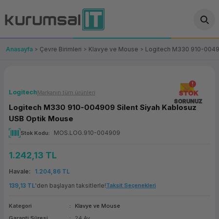
Geri Dön
Geri Dön
Geri Dön
Geri Dön
Geri Dön
Geri Dön
Geri Dön
ünler
leri
ası Çözümleri
eri
le) Ürünler
OT/VT Ürünleri
Anasayfa
Çevre Birimleri
Klavye ve Mouse
Logitech M330 910-00490
cı
s Ürünleri
eri
Barkod Yazıcı ve Okuyucu
hazı
ası
arı
keti
POS Terminali
Logitech
Markanın tüm ürünleri
STOK
SORUNUZ
Logitech M330 910-004909 Silent Siyah Kablosuz
sayar
 Kablosu
Station
ım
keti
Fiş Yazıcı
USB Optik Mouse
MOS.LOG.910-004909
Stok Kodu
sayar
akinesi
se
ve Bağlantı
şif Paketi
Self Servis Ekranı
1.242,13 TL
enleri
 (Firewall)
ma Makinesi
aklık
ve Yedekleme
Para Çekmecesi
Havale
1.204,86 TL
on
eme Makinesi
rofon
Panel PC
139,13 TL
'den başlayan taksitlerle!
Taksit Seçenekleri
Kategori
Klavye ve Mouse
ciler
Garanti Süresi
24 Ay