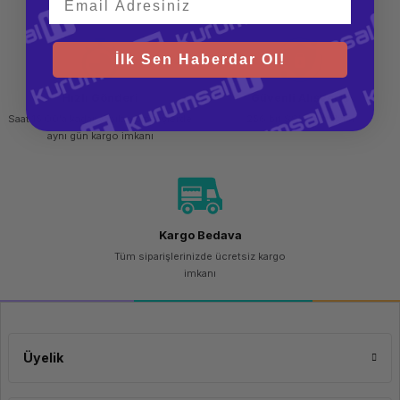
Boyutlar
105.4 mm x
67.9 mm x
38.4 mm
İlk Sen Haberdar Ol!
Hızlı Gönderi
Güvenli Alışveriş
Uzun Pil Ömrü
Saat 15.00'a kadar yapılan siparişlerde
256 bit SSL sertifikası
aynı gün kargo imkanı
Logitech M330 SILENT, uzun pil ömrüne sahiptir. Tek bir AA pil ile çalışır ve
pil ömrü, kullanım sıklığına bağlı olarak değişebilir. Pil ömrü, sık pil
değiştirmenizi engeller ve mouse'u daha uzun süre kullanmanıza olanak
tanır.
Kargo Bedava
Tüm siparişlerinizde ücretsiz kargo
imkanı
Ergonomik ve Konforlu Tasarım
Üyelik
Mouse, ergonomik bir tasarıma sahiptir. Elinize uyum sağlayan şekli ve
yumuşak yüzeyi, uzun süreli kullanımlarda bile konfor sunar. Ayrıca,
kaydırma tekerleği ve ekstra düğmeler gibi kullanışlı özelliklere sahiptir,