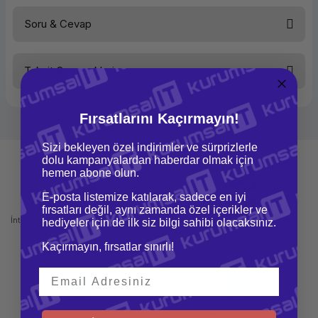
Soru & Cevap
Klavye Bağlantı Tipi
USB
Bu ürüne ilk yorumu siz yapın!
Fare Bağlantı Tipi
USB
Taksit Seçenekleri
Yorum Yaz
Ürün hakkında henüz soru sorulmamış.
Fare çözünürlük
1000 DPi
Fare Buton Sayısı
3
Fırsatlarını Kaçırmayın!
Soru Sor
Fare Türü
Optik
Sizi bekleyen özel indirimler ve sürprizlerle
dolu kampanyalardan haberdar olmak için
Scroll
Var
hemen abone olun.
Klavye Düzeni
Q Klavye
E-posta listemize katılarak, sadece en iyi
Mağazadan Teslimat
İade ve Değişim
fırsatları değil, aynı zamanda özel içerikler ve
Kablo Uzunluğu
Standart
İnternetten sipariş et ve mağazadan
Kolay iade ve değişim imkanı
hediyeler için de ilk siz bilgi sahibi olacaksınız.
teslim al
Kaçırmayın, fırsatlar sınırlı!
Renk
Siyah
Garanti Yılı
2 Yıl
Hızlı Gönderi
Güvenli Alışveriş