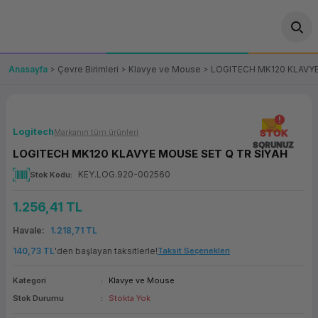
Geri Dön
Geri Dön
Geri Dön
Geri Dön
Geri Dön
Geri Dön
Geri Dön
ünler
leri
ası Çözümleri
eri
le) Ürünler
OT/VT Ürünleri
Anasayfa
Çevre Birimleri
Klavye ve Mouse
LOGITECH MK120 KLAVYE
cı
s Ürünleri
eri
Barkod Yazıcı ve Okuyucu
hazı
ası
arı
keti
POS Terminali
Logitech
Markanın tüm ürünleri
STOK
SORUNUZ
LOGITECH MK120 KLAVYE MOUSE SET Q TR SİYAH
sayar
 Kablosu
Station
ım
keti
Fiş Yazıcı
KEY.LOG.920-002560
Stok Kodu
sayar
akinesi
se
ve Bağlantı
şif Paketi
Self Servis Ekranı
1.256,41 TL
enleri
 (Firewall)
ma Makinesi
aklık
ve Yedekleme
Havale
1.218,71 TL
Para Çekmecesi
140,73 TL
'den başlayan taksitlerle!
Taksit Seçenekleri
on
eme Makinesi
rofon
Panel PC
Kategori
Klavye ve Mouse
Stok Durumu
Stokta Yok
ciler