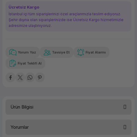
ork Bileşenleri
ek
Ücretsiz Kargo
İstanbul içi tüm siparişlerinizi özel araçlarımızla teslim ediyoruz.
Şehir dışına olan siparişlerinizde ise Ücretsiz Kargo hizmetimizle
adresinize ulaştırııyoruz.
Yorum Yaz
Tavsiye Et
Fiyat Alarmı
Güvenilir Alışveriş
140,73 TL
x 12
Havalelerde
Kolay iade imkanı
Aya varan taksit
Özel indirim fırsatı
Fiyat Teklifi Al
Güvenilir Alışveriş
140,73 TL
x 12
Havalelerde
Kolay iade imkanı
Aya varan taksit
Özel indirim fırsatı
Ürün Bilgisi
Kategori
Kablolu K & M Set
Yorumlar
Marka
Logitech