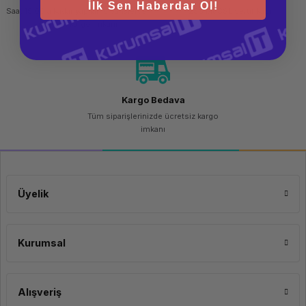
İlk Sen Haberdar Ol!
Saat 15.00'a kadar yapılan siparişlerde
256 bit SSL sertifikası
aynı gün kargo imkanı
Kargo Bedava
Tüm siparişlerinizde ücretsiz kargo
imkanı
Üyelik
Kurumsal
Alışveriş