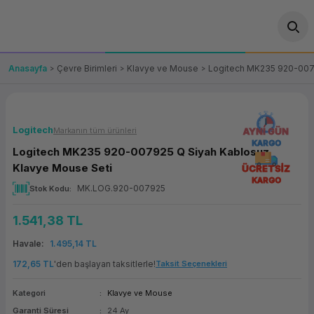
Geri Dön
Geri Dön
Geri Dön
Geri Dön
Geri Dön
Geri Dön
Geri Dön
ünler
leri
ası Çözümleri
eri
le) Ürünler
OT/VT Ürünleri
Anasayfa
Çevre Birimleri
Klavye ve Mouse
Logitech MK235 920-0079
cı
s Ürünleri
eri
Barkod Yazıcı ve Okuyucu
hazı
ası
arı
keti
POS Terminali
Logitech
Markanın tüm ürünleri
AYNI GÜN
KARGO
Logitech MK235 920-007925 Q Siyah Kablosuz
sayar
 Kablosu
Station
ım
keti
Fiş Yazıcı
Klavye Mouse Seti
ÜCRETSİZ
KARGO
MK.LOG.920-007925
Stok Kodu
sayar
akinesi
se
ve Bağlantı
şif Paketi
Self Servis Ekranı
1.541,38 TL
enleri
 (Firewall)
ma Makinesi
aklık
ve Yedekleme
Para Çekmecesi
Havale
1.495,14 TL
on
eme Makinesi
rofon
Panel PC
172,65 TL
'den başlayan taksitlerle!
Taksit Seçenekleri
Kategori
Klavye ve Mouse
ciler
Garanti Süresi
24 Ay