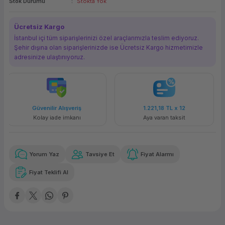
Stok Durumu
Stokta Yok
ork Bileşenleri
ek
Ücretsiz Kargo
İstanbul içi tüm siparişlerinizi özel araçlarımızla teslim ediyoruz.
Şehir dışına olan siparişlerinizde ise Ücretsiz Kargo hizmetimizle
adresinize ulaştırııyoruz.
riş
1.221,18 TL
x 12
Havalelerde
nı
Aya varan taksit
Özel indirim fırsatı
Yorum Yaz
Tavsiye Et
Fiyat Alarmı
Fiyat Teklifi Al