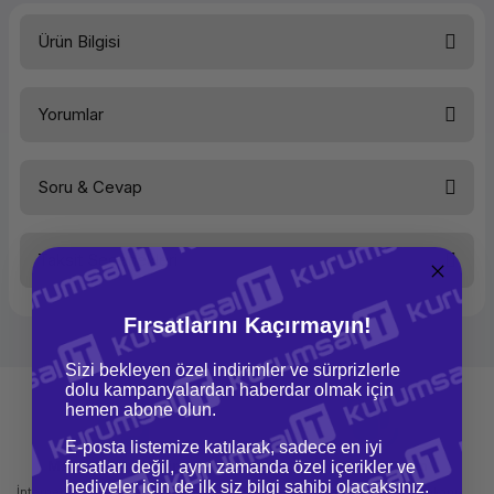
Ürün Bilgisi
HOPARLOR TIPI
1 KANAL
Yorumlar
BAGLANTI
BLUETOOTH
Soru & Cevap
Bu ürüne ilk yorumu siz yapın!
Taksit Seçenekleri
Yorum Yaz
Ürün hakkında henüz soru sorulmamış.
Fırsatlarını Kaçırmayın!
Soru Sor
Sizi bekleyen özel indirimler ve sürprizlerle
dolu kampanyalardan haberdar olmak için
hemen abone olun.
E-posta listemize katılarak, sadece en iyi
fırsatları değil, aynı zamanda özel içerikler ve
Mağazadan Teslimat
İade ve Değişim
hediyeler için de ilk siz bilgi sahibi olacaksınız.
İnternetten sipariş et ve mağazadan
Kolay iade ve değişim imkanı