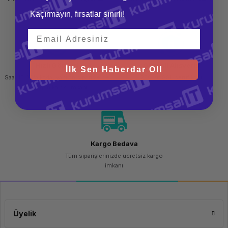
teslim al
Kaçırmayın, fırsatlar sınırlı!
Hızlı Gönderi
Güvenli Alışveriş
İlk Sen Haberdar Ol!
Saat 15.00'a kadar yapılan siparişlerde
256 bit SSL sertifikası
aynı gün kargo imkanı
Kargo Bedava
Tüm siparişlerinizde ücretsiz kargo
imkanı
Üyelik