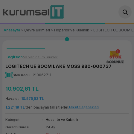
Geri Dön
Geri Dön
Geri Dön
Geri Dön
Geri Dön
Geri Dön
Geri Dön
ünler
leri
ası Çözümleri
eri
le) Ürünler
OT/VT Ürünleri
Anasayfa
Çevre Birimleri
Hoparlör ve Kulaklık
LOGITECH UE BOOM L
cı
s Ürünleri
eri
Barkod Yazıcı ve Okuyucu
hazı
ası
arı
keti
POS Terminali
Logitech
STOK
Markanın tüm ürünleri
SORUNUZ
LOGITECH UE BOOM LAKE MOSS 980-000737
sayar
 Kablosu
Station
ım
keti
Fiş Yazıcı
210062711
Stok Kodu
sayar
akinesi
se
ve Bağlantı
şif Paketi
Self Servis Ekranı
10.902,61 TL
enleri
 (Firewall)
ma Makinesi
aklık
ve Yedekleme
Para Çekmecesi
Havale
10.575,53 TL
1.221,18 TL
'den başlayan taksitlerle!
Taksit Seçenekleri
on
eme Makinesi
rofon
Panel PC
Kategori
Hoparlör ve Kulaklık
ciler
Garanti Süresi
24 Ay