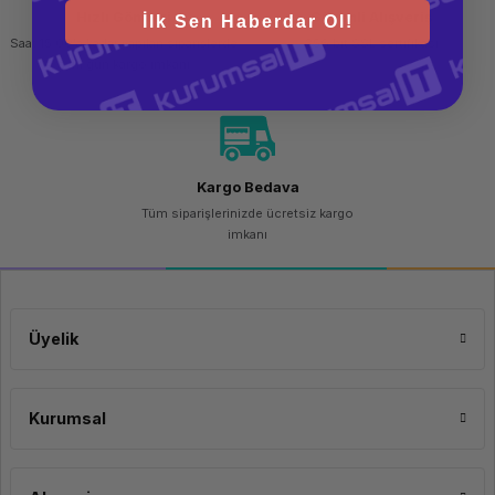
Hızlı Gönderi
Güvenli Alışveriş
İlk Sen Haberdar Ol!
Saat 15.00'a kadar yapılan siparişlerde
256 bit SSL sertifikası
aynı gün kargo imkanı
Kargo Bedava
Tüm siparişlerinizde ücretsiz kargo
imkanı
Üyelik
Kurumsal