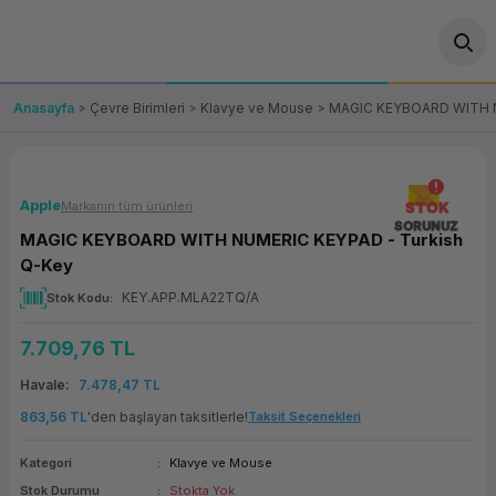
Geri Dön
Geri Dön
Geri Dön
Geri Dön
Geri Dön
Geri Dön
Geri Dön
ünler
leri
ası Çözümleri
eri
le) Ürünler
OT/VT Ürünleri
Anasayfa
Çevre Birimleri
Klavye ve Mouse
MAGIC KEYBOARD WITH N
cı
s Ürünleri
eri
Barkod Yazıcı ve Okuyucu
hazı
ası
arı
keti
POS Terminali
Apple
Markanın tüm ürünleri
STOK
SORUNUZ
MAGIC KEYBOARD WITH NUMERIC KEYPAD - Turkish
sayar
 Kablosu
Station
ım
keti
Fiş Yazıcı
Q-Key
KEY.APP.MLA22TQ/A
Stok Kodu
sayar
akinesi
se
ve Bağlantı
şif Paketi
Self Servis Ekranı
7.709,76 TL
enleri
 (Firewall)
ma Makinesi
aklık
ve Yedekleme
Para Çekmecesi
Havale
7.478,47 TL
on
eme Makinesi
rofon
Panel PC
863,56 TL
'den başlayan taksitlerle!
Taksit Seçenekleri
Kategori
Klavye ve Mouse
ciler
Stok Durumu
Stokta Yok