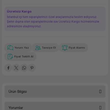
ork Bileşenleri
ek
Ücretsiz Kargo
İstanbul içi tüm siparişlerinizi özel araçlarımızla teslim ediyoruz.
Şehir dışına olan siparişlerinizde ise Ücretsiz Kargo hizmetimizle
adresinize ulaştırııyoruz.
Yorum Yaz
Tavsiye Et
Fiyat Alarmı
Güvenilir Alışveriş
863,56 TL
x 12
Havalelerde
Kolay iade imkanı
Aya varan taksit
Özel indirim fırsatı
Fiyat Teklifi Al
Güvenilir Alışveriş
863,56 TL
x 12
Havalelerde
Kolay iade imkanı
Aya varan taksit
Özel indirim fırsatı
Ürün Bilgisi
Yorumlar