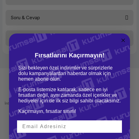
Soru & Cevap
Bu ürüne ilk yorumu siz yapın!
Taksit Seçenekleri
Yorum Yaz
Ürün hakkında henüz soru sorulmamış.
Fırsatlarını Kaçırmayın!
Soru Sor
Sizi bekleyen özel indirimler ve sürprizlerle
dolu kampanyalardan haberdar olmak için
hemen abone olun.
E-posta listemize katılarak, sadece en iyi
fırsatları değil, aynı zamanda özel içerikler ve
Mağazadan Teslimat
İade ve Değişim
hediyeler için de ilk siz bilgi sahibi olacaksınız.
İnternetten sipariş et ve mağazadan
Kolay iade ve değişim imkanı
teslim al
Kaçırmayın, fırsatlar sınırlı!