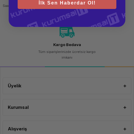
İlk Sen Haberdar Ol!
Saat 15.00'a kadar yapılan siparişlerde
256 bit SSL sertifikası
aynı gün kargo imkanı
Kargo Bedava
Tüm siparişlerinizde ücretsiz kargo
imkanı
Üyelik
Kurumsal
Alışveriş