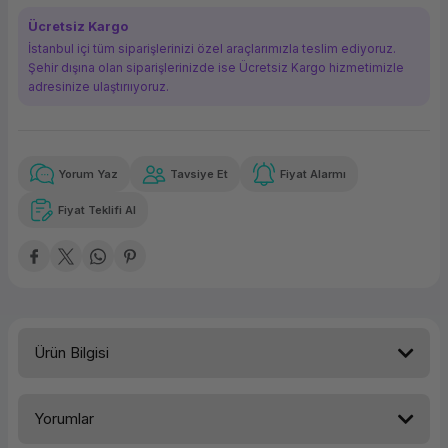
ork Bileşenleri
ek
Ücretsiz Kargo
İstanbul içi tüm siparişlerinizi özel araçlarımızla teslim ediyoruz.
Şehir dışına olan siparişlerinizde ise Ücretsiz Kargo hizmetimizle
adresinize ulaştırııyoruz.
Yorum Yaz
Tavsiye Et
Fiyat Alarmı
Güvenilir Alışveriş
44,78 TL
x 12
Havalelerde
Kolay iade imkanı
Aya varan taksit
Özel indirim fırsatı
Fiyat Teklifi Al
Güvenilir Alışveriş
44,78 TL
x 12
Havalelerde
Kolay iade imkanı
Aya varan taksit
Özel indirim fırsatı
Ürün Bilgisi
Yorumlar