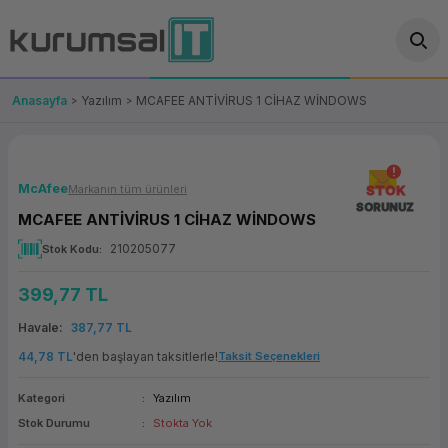
Geri Dön
Geri Dön
Geri Dön
Geri Dön
Geri Dön
Geri Dön
Geri Dön
ünler
leri
ası Çözümleri
eri
le) Ürünler
OT/VT Ürünleri
Anasayfa
Yazılım
MCAFEE ANTİVİRUS 1 CİHAZ WİNDOWS
cı
s Ürünleri
eri
Barkod Yazıcı ve Okuyucu
hazı
ası
arı
keti
POS Terminali
McAfee
Markanın tüm ürünleri
STOK
SORUNUZ
MCAFEE ANTİVİRUS 1 CİHAZ WİNDOWS
sayar
 Kablosu
Station
ım
keti
Fiş Yazıcı
210205077
Stok Kodu
sayar
akinesi
se
ve Bağlantı
şif Paketi
Self Servis Ekranı
399,77 TL
enleri
 (Firewall)
ma Makinesi
aklık
ve Yedekleme
Para Çekmecesi
Havale
387,77 TL
44,78 TL
'den başlayan taksitlerle!
Taksit Seçenekleri
on
eme Makinesi
rofon
Panel PC
Kategori
Yazılım
ciler
Stok Durumu
Stokta Yok