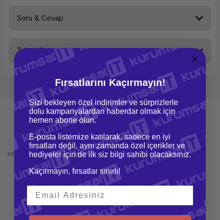
Soru & Cevap
Bu ürüne ilk yorumu siz yapın!
Taksit Seçenekleri
Yorum Yaz
Ürün hakkında henüz soru sorulmamış.
Fırsatlarını Kaçırmayın!
Soru Sor
Sizi bekleyen özel indirimler ve sürprizlerle
dolu kampanyalardan haberdar olmak için
hemen abone olun.
E-posta listemize katılarak, sadece en iyi
Mağazadan Teslimat
İade ve Değişim
fırsatları değil, aynı zamanda özel içerikler ve
İnternetten sipariş et ve mağazadan
hediyeler için de ilk siz bilgi sahibi olacaksınız.
Kolay iade ve değişim imkanı
teslim al
Kaçırmayın, fırsatlar sınırlı!
Hızlı Gönderi
Güvenli Alışveriş