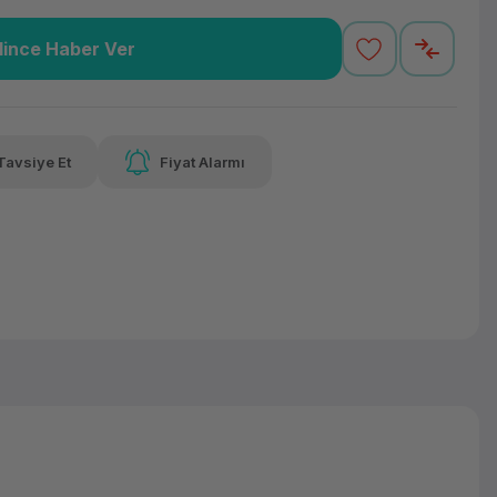
lince Haber Ver
,35 TL
x 12
Havalelerde
Güvenilir Alışveriş
varan taksit
Özel indirim fırsatı
Kolay iade imkanı
Tavsiye Et
Fiyat Alarmı
lelerde
irim fırsatı