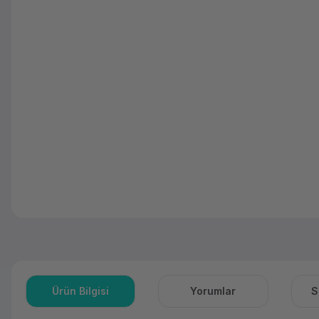
Ürün Bilgisi
Yorumlar
S