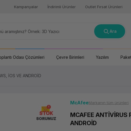
Kampanyalar
İndirimli Ürünler
Outlet Fırsat Ürünleri
Ara
oplantı Odası Çözümleri
Çevre Birimleri
Yazılım
Paket
WS, İOS VE ANDROİD
McAfee
Markanın tüm ürünleri
STOK
MCAFEE ANTİVİRUS P
SORUNUZ
ANDROİD