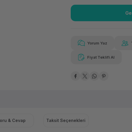
Ge
Güvenilir Alışveriş
102
Kolay iade imkanı
Aya 
Yorum Yaz
Fiyat Teklifi Al
102,35 TL
x 12
Hava
Aya varan taksit
Özel ind
oru & Cevap
Taksit Seçenekleri