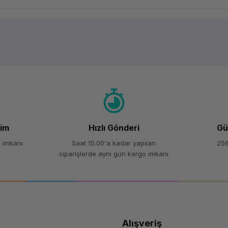
Ürün hakkında henüz soru sorulmamış.
Bu ürüne ilk yorumu siz yapın!
Yorum Yaz
Soru Sor
şim
Hızlı Gönderi
Gü
 imkanı
Saat 15.00'a kadar yapılan
256
siparişlerde aynı gün kargo imkanı
Alışveriş