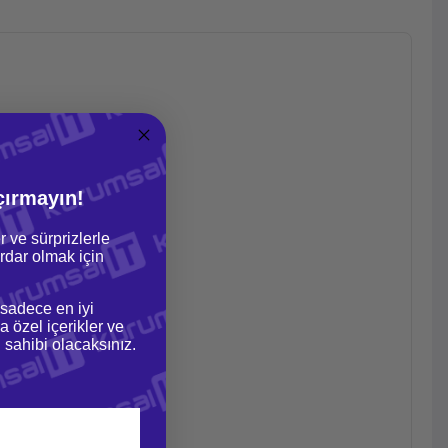
çırmayın!
r ve sürprizlerle
dar olmak için
 sadece en iyi
a özel içerikler ve
gi sahibi olacaksınız.