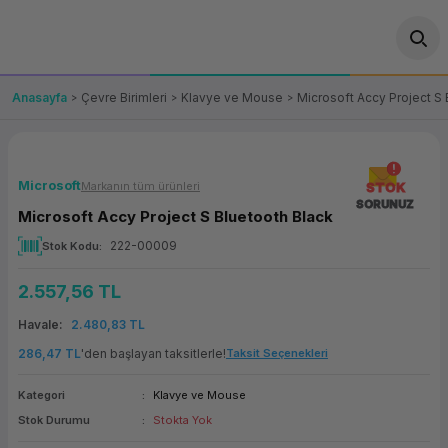
Geri Dön
Geri Dön
Geri Dön
Geri Dön
Geri Dön
Geri Dön
Geri Dön
ünler
leri
ası Çözümleri
eri
le) Ürünler
OT/VT Ürünleri
Anasayfa
Çevre Birimleri
Klavye ve Mouse
Microsoft Accy Project S 
cı
s Ürünleri
eri
Barkod Yazıcı ve Okuyucu
hazı
ası
arı
keti
POS Terminali
Microsoft
Markanın tüm ürünleri
STOK
SORUNUZ
Microsoft Accy Project S Bluetooth Black
sayar
 Kablosu
Station
ım
keti
Fiş Yazıcı
222-00009
Stok Kodu
sayar
akinesi
se
ve Bağlantı
şif Paketi
Self Servis Ekranı
2.557,56 TL
enleri
 (Firewall)
ma Makinesi
aklık
ve Yedekleme
Havale
2.480,83 TL
Para Çekmecesi
286,47 TL
'den başlayan taksitlerle!
Taksit Seçenekleri
on
eme Makinesi
rofon
Panel PC
Kategori
Klavye ve Mouse
Stok Durumu
Stokta Yok
ciler