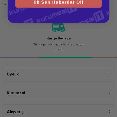
İlk Sen Haberdar Ol!
Saat 15.00'a kadar yapılan siparişlerde
256 bit SSL sertifikası
aynı gün kargo imkanı
Kargo Bedava
Tüm siparişlerinizde ücretsiz kargo
imkanı
Üyelik
Kurumsal
Alışveriş