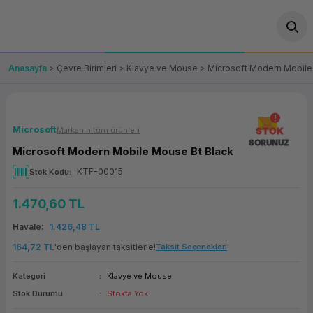
Geri Dön
Geri Dön
Geri Dön
Geri Dön
Geri Dön
Geri Dön
Geri Dön
ünler
leri
ası Çözümleri
eri
le) Ürünler
OT/VT Ürünleri
Anasayfa
Çevre Birimleri
Klavye ve Mouse
Microsoft Modern Mobile
cı
s Ürünleri
eri
Barkod Yazıcı ve Okuyucu
hazı
ası
arı
keti
POS Terminali
Microsoft
Markanın tüm ürünleri
STOK
SORUNUZ
Microsoft Modern Mobile Mouse Bt Black
sayar
 Kablosu
Station
ım
keti
Fiş Yazıcı
KTF-00015
Stok Kodu
sayar
akinesi
se
ve Bağlantı
şif Paketi
Self Servis Ekranı
1.470,60 TL
enleri
 (Firewall)
ma Makinesi
aklık
ve Yedekleme
Havale
1.426,48 TL
Para Çekmecesi
164,72 TL
'den başlayan taksitlerle!
Taksit Seçenekleri
on
eme Makinesi
rofon
Panel PC
Kategori
Klavye ve Mouse
Stok Durumu
Stokta Yok
ciler