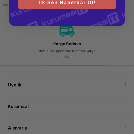
İlk Sen Haberdar Ol!
Saat 15.00'a kadar yapılan siparişlerde
256 bit SSL sertifikası
aynı gün kargo imkanı
Kargo Bedava
Tüm siparişlerinizde ücretsiz kargo
imkanı
Üyelik
Kurumsal
Alışveriş