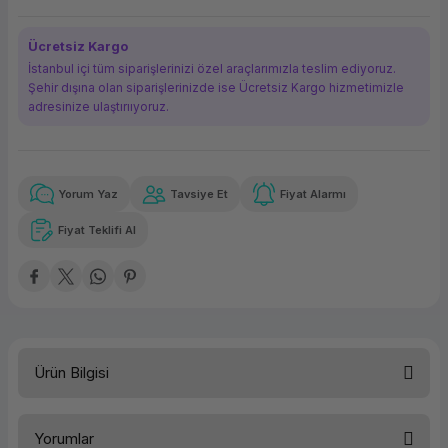
ork Bileşenleri
ek
Ücretsiz Kargo
İstanbul içi tüm siparişlerinizi özel araçlarımızla teslim ediyoruz.
Şehir dışına olan siparişlerinizde ise Ücretsiz Kargo hizmetimizle
adresinize ulaştırııyoruz.
Yorum Yaz
Tavsiye Et
Fiyat Alarmı
Güvenilir Alışveriş
830,87 TL
x 12
Havalelerde
Kolay iade imkanı
Aya varan taksit
Özel indirim fırsatı
Fiyat Teklifi Al
Güvenilir Alışveriş
830,87 TL
x 12
Havalelerde
Kolay iade imkanı
Aya varan taksit
Özel indirim fırsatı
Ürün Bilgisi
Türü
PC/NB İşletim Sistemi
Yorumlar
Dil
Türkçe