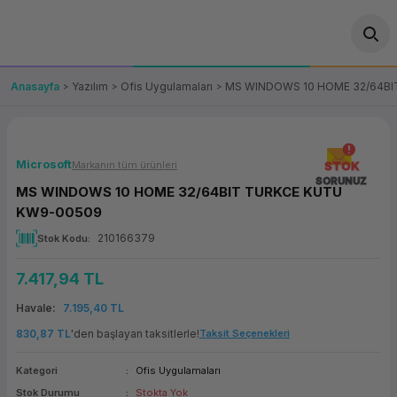
Geri Dön
Geri Dön
Geri Dön
Geri Dön
Geri Dön
Geri Dön
Geri Dön
ünler
leri
ası Çözümleri
eri
le) Ürünler
OT/VT Ürünleri
Anasayfa
Yazılım
Ofis Uygulamaları
MS WINDOWS 10 HOME 32/64B
cı
s Ürünleri
eri
Barkod Yazıcı ve Okuyucu
hazı
ası
arı
keti
POS Terminali
Microsoft
Markanın tüm ürünleri
STOK
SORUNUZ
MS WINDOWS 10 HOME 32/64BIT TURKCE KUTU
sayar
 Kablosu
Station
ım
keti
Fiş Yazıcı
KW9-00509
210166379
Stok Kodu
sayar
akinesi
se
ve Bağlantı
şif Paketi
Self Servis Ekranı
7.417,94 TL
enleri
 (Firewall)
ma Makinesi
aklık
ve Yedekleme
Para Çekmecesi
Havale
7.195,40 TL
on
eme Makinesi
rofon
Panel PC
830,87 TL
'den başlayan taksitlerle!
Taksit Seçenekleri
Kategori
Ofis Uygulamaları
ciler
Stok Durumu
Stokta Yok