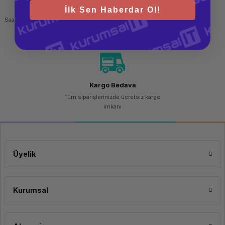
Hızlı Gönderi
Güvenli Alışveriş
İlk Sen Haberdar Ol!
Saat 15.00'a kadar yapılan siparişlerde
256 bit SSL sertifikası
aynı gün kargo imkanı
Kargo Bedava
Tüm siparişlerinizde ücretsiz kargo
imkanı
Üyelik
Kurumsal