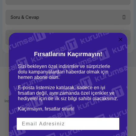
Medya
Kutulu
Soru & Cevap
Bu ürüne ilk yorumu siz yapın!
Taksit Seçenekleri
Yorum Yaz
Ürün hakkında henüz soru sorulmamış.
Fırsatlarını Kaçırmayın!
Soru Sor
Sizi bekleyen özel indirimler ve sürprizlerle
dolu kampanyalardan haberdar olmak için
hemen abone olun.
E-posta listemize katılarak, sadece en iyi
fırsatları değil, aynı zamanda özel içerikler ve
Mağazadan Teslimat
İade ve Değişim
hediyeler için de ilk siz bilgi sahibi olacaksınız.
İnternetten sipariş et ve mağazadan
Kolay iade ve değişim imkanı
teslim al
Kaçırmayın, fırsatlar sınırlı!