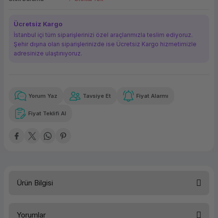
ork Bileşenleri
ek
Ücretsiz Kargo
İstanbul içi tüm siparişlerinizi özel araçlarımızla teslim ediyoruz.
Şehir dışına olan siparişlerinizde ise Ücretsiz Kargo hizmetimizle
adresinize ulaştırııyoruz.
Yorum Yaz
Tavsiye Et
Fiyat Alarmı
Güvenilir Alışveriş
4.559,06 TL
x 12
Havalelerde
Kolay iade imkanı
Aya varan taksit
Özel indirim fırsatı
Fiyat Teklifi Al
Güvenilir Alışveriş
4.559,06 TL
x 12
Havalelerde
Kolay iade imkanı
Aya varan taksit
Özel indirim fırsatı
Ürün Bilgisi
Türü
Sunucu İşletim Sistemi
Dil
Yorumlar
Türkçe