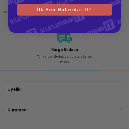
Hızlı Gönderi
Güvenli Alışveriş
İlk Sen Haberdar Ol!
Saat 15.00'a kadar yapılan siparişlerde
256 bit SSL sertifikası
aynı gün kargo imkanı
Kargo Bedava
Tüm siparişlerinizde ücretsiz kargo
imkanı
Üyelik
Kurumsal