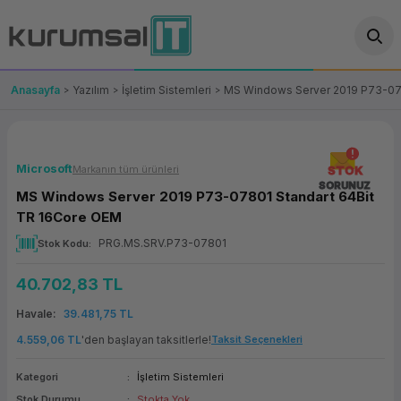
Geri Dön
Geri Dön
Geri Dön
Geri Dön
Geri Dön
Geri Dön
Geri Dön
ünler
leri
ası Çözümleri
eri
le) Ürünler
OT/VT Ürünleri
Anasayfa
Yazılım
İşletim Sistemleri
MS Windows Server 2019 P73-078
cı
s Ürünleri
eri
Barkod Yazıcı ve Okuyucu
hazı
ası
arı
keti
POS Terminali
Microsoft
Markanın tüm ürünleri
STOK
SORUNUZ
MS Windows Server 2019 P73-07801 Standart 64Bit
sayar
 Kablosu
Station
ım
keti
Fiş Yazıcı
TR 16Core OEM
PRG.MS.SRV.P73-07801
Stok Kodu
sayar
akinesi
se
ve Bağlantı
şif Paketi
Self Servis Ekranı
40.702,83 TL
enleri
 (Firewall)
ma Makinesi
aklık
ve Yedekleme
Para Çekmecesi
Havale
39.481,75 TL
on
eme Makinesi
rofon
Panel PC
4.559,06 TL
'den başlayan taksitlerle!
Taksit Seçenekleri
Kategori
İşletim Sistemleri
ciler
Stok Durumu
Stokta Yok