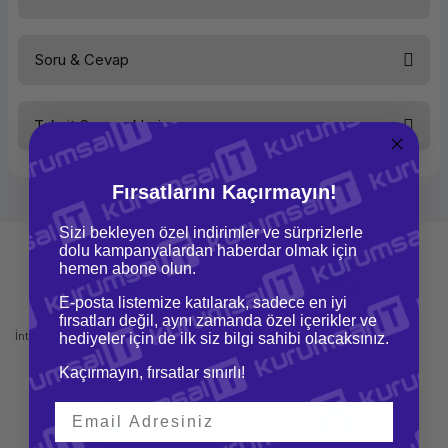
Medya
OEM
MAC/WIN
Win
Soru & Cevap
Bu ürüne ilk yorumu siz yapın!
Taksit Seçenekleri
Yorum Yaz
Ürün hakkında henüz soru sorulmamış.
Fırsatlarını Kaçırmayın!
Soru Sor
Sizi bekleyen özel indirimler ve sürprizlerle
dolu kampanyalardan haberdar olmak için
hemen abone olun.
E-posta listemize katılarak, sadece en iyi
Mağazadan Teslimat
İade ve Değişim
fırsatları değil, aynı zamanda özel içerikler ve
İnternetten sipariş et ve mağazadan
Kolay iade ve değişim imkanı
hediyeler için de ilk siz bilgi sahibi olacaksınız.
teslim al
Kaçırmayın, fırsatlar sınırlı!