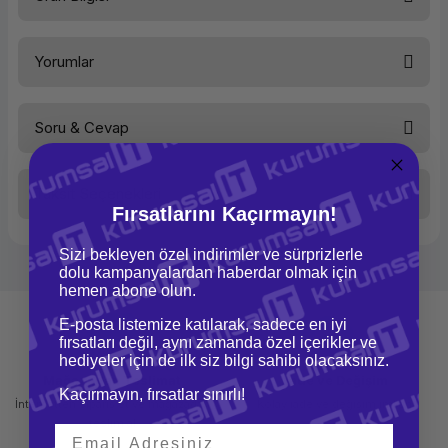
Mouse Tipi
Aksesuar
Yorumlar
İzleme
Laser
Bağlantı
USB
Renk
Siyah
Soru & Cevap
Bu ürüne ilk yorumu siz yapın!
Taksit Seçenekleri
Yorum Yaz
Ürün hakkında henüz soru sorulmamış.
Fırsatlarını Kaçırmayın!
Sizi bekleyen özel indirimler ve sürprizlerle
Soru Sor
dolu kampanyalardan haberdar olmak için
hemen abone olun.
E-posta listemize katılarak, sadece en iyi
fırsatları değil, aynı zamanda özel içerikler ve
hediyeler için de ilk siz bilgi sahibi olacaksınız.
Mağazadan Teslimat
İade ve Değişim
Kaçırmayın, fırsatlar sınırlı!
İnternetten sipariş et ve mağazadan
Kolay iade ve değişim imkanı
teslim al