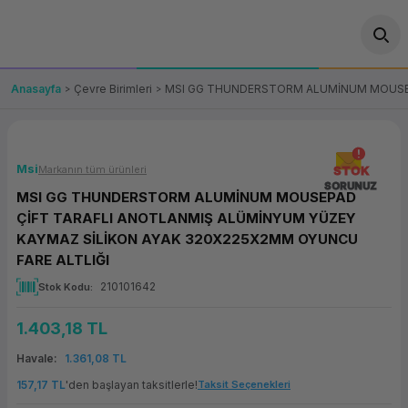
Geri Dön
Geri Dön
Geri Dön
Geri Dön
Geri Dön
Geri Dön
Geri Dön
ünler
leri
ası Çözümleri
eri
le) Ürünler
OT/VT Ürünleri
Anasayfa
Çevre Birimleri
MSI GG THUNDERSTORM ALUMİNUM MOUSEPA
cı
s Ürünleri
eri
Barkod Yazıcı ve Okuyucu
hazı
ası
arı
keti
POS Terminali
Msi
Markanın tüm ürünleri
STOK
SORUNUZ
MSI GG THUNDERSTORM ALUMİNUM MOUSEPAD
sayar
 Kablosu
Station
ım
keti
Fiş Yazıcı
ÇİFT TARAFLI ANOTLANMIŞ ALÜMİNYUM YÜZEY
KAYMAZ SİLİKON AYAK 320X225X2MM OYUNCU
sayar
akinesi
se
ve Bağlantı
şif Paketi
Self Servis Ekranı
FARE ALTLIĞI
210101642
Stok Kodu
enleri
 (Firewall)
ma Makinesi
aklık
ve Yedekleme
Para Çekmecesi
1.403,18 TL
on
eme Makinesi
rofon
Panel PC
Havale
1.361,08 TL
157,17 TL
'den başlayan taksitlerle!
ciler
Taksit Seçenekleri