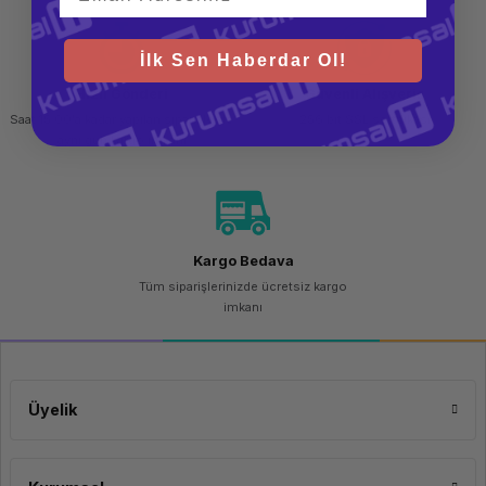
İlk Sen Haberdar Ol!
Hızlı Gönderi
Güvenli Alışveriş
Saat 15.00'a kadar yapılan siparişlerde
256 bit SSL sertifikası
aynı gün kargo imkanı
Kargo Bedava
Tüm siparişlerinizde ücretsiz kargo
imkanı
Üyelik