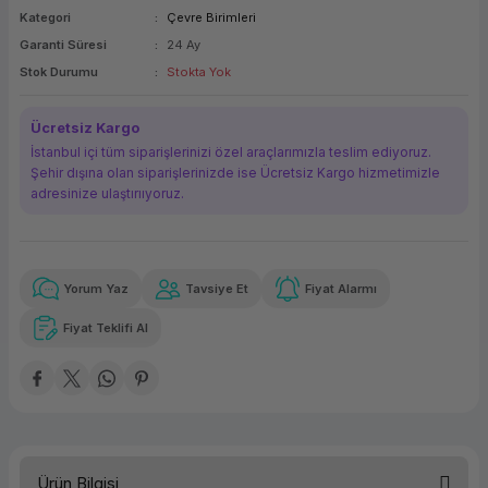
Kategori
Çevre Birimleri
ork Bileşenleri
ek
Garanti Süresi
24 Ay
Stok Durumu
Stokta Yok
Ücretsiz Kargo
İstanbul içi tüm siparişlerinizi özel araçlarımızla teslim ediyoruz.
Şehir dışına olan siparişlerinizde ise Ücretsiz Kargo hizmetimizle
adresinize ulaştırııyoruz.
Yorum Yaz
Tavsiye Et
Fiyat Alarmı
Güvenilir Alışveriş
157,17 TL
x 12
Havalelerde
Kolay iade imkanı
Aya varan taksit
Özel indirim fırsatı
Fiyat Teklifi Al
Güvenilir Alışveriş
157,17 TL
x 12
Havalelerde
Kolay iade imkanı
Aya varan taksit
Özel indirim fırsatı
Ürün Bilgisi