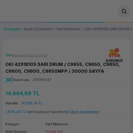
Geri Dön
Geri Dön
Geri Dön
Geri Dön
Geri Dön
Geri Dön
Geri Dön
ünler
leri
ası Çözümleri
eri
le) Ürünler
OT/VT Ürünleri
Anasayfa
Baskı Çözümleri
Sarf Malzeme
OKI 42918105 SARI DRUM /
cı
s Ürünleri
eri
Barkod Yazıcı ve Okuyucu
hazı
ası
arı
keti
POS Terminali
Oki
Markanın tüm ürünleri
STOK
SORUNUZ
OKI 42918105 SARI DRUM / C9655, C9650, C9850,
sayar
 Kablosu
Station
ım
keti
Fiş Yazıcı
C9600, C9800, C9850MFP / 30000 SAYFA
210064131
Stok Kodu
sayar
akinesi
se
ve Bağlantı
şif Paketi
Self Servis Ekranı
14.984,68 TL
enleri
 (Firewall)
ma Makinesi
aklık
ve Yedekleme
Para Çekmecesi
Havale
14.535,14 TL
on
eme Makinesi
rofon
Panel PC
1.678,41 TL
'den başlayan taksitlerle!
Taksit Seçenekleri
Kategori
Sarf Malzeme
ciler
Stok Durumu
Stokta Yok