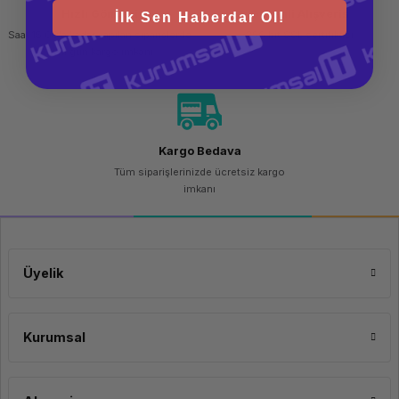
Hızlı Gönderi
Güvenli Alışveriş
İlk Sen Haberdar Ol!
Saat 15.00'a kadar yapılan siparişlerde
256 bit SSL sertifikası
aynı gün kargo imkanı
Kargo Bedava
Tüm siparişlerinizde ücretsiz kargo
imkanı
Üyelik
Kurumsal