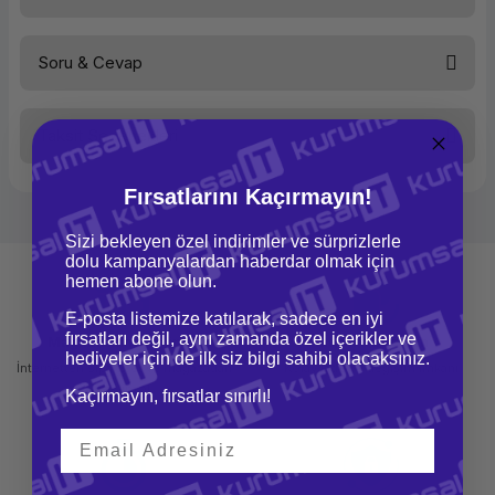
Soru & Cevap
Bu ürüne ilk yorumu siz yapın!
Taksit Seçenekleri
Yorum Yaz
Ürün hakkında henüz soru sorulmamış.
Fırsatlarını Kaçırmayın!
Soru Sor
Sizi bekleyen özel indirimler ve sürprizlerle
dolu kampanyalardan haberdar olmak için
hemen abone olun.
E-posta listemize katılarak, sadece en iyi
fırsatları değil, aynı zamanda özel içerikler ve
Mağazadan Teslimat
İade ve Değişim
hediyeler için de ilk siz bilgi sahibi olacaksınız.
İnternetten sipariş et ve mağazadan
Kolay iade ve değişim imkanı
teslim al
Kaçırmayın, fırsatlar sınırlı!