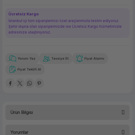
ork Bileşenleri
ek
Ücretsiz Kargo
İstanbul içi tüm siparişlerinizi özel araçlarımızla teslim ediyoruz.
Şehir dışına olan siparişlerinizde ise Ücretsiz Kargo hizmetimizle
adresinize ulaştırııyoruz.
Yorum Yaz
Tavsiye Et
Fiyat Alarmı
Güvenilir Alışveriş
1.678,41 TL
x 12
Havalelerde
Kolay iade imkanı
Aya varan taksit
Özel indirim fırsatı
Fiyat Teklifi Al
Güvenilir Alışveriş
1.678,41 TL
x 12
Havalelerde
Kolay iade imkanı
Aya varan taksit
Özel indirim fırsatı
Ürün Bilgisi
Türü
Yazıcı Aksamı/Drum
Yorumlar