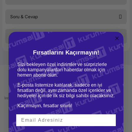
Soru & Cevap
Bu ürüne ilk yorumu siz yapın!
Taksit Seçenekleri
Yorum Yaz
Ürün hakkında henüz soru sorulmamış.
Fırsatlarını Kaçırmayın!
Soru Sor
Sizi bekleyen özel indirimler ve sürprizlerle
dolu kampanyalardan haberdar olmak için
hemen abone olun.
E-posta listemize katılarak, sadece en iyi
fırsatları değil, aynı zamanda özel içerikler ve
Mağazadan Teslimat
İade ve Değişim
hediyeler için de ilk siz bilgi sahibi olacaksınız.
İnternetten sipariş et ve mağazadan
Kolay iade ve değişim imkanı
teslim al
Kaçırmayın, fırsatlar sınırlı!