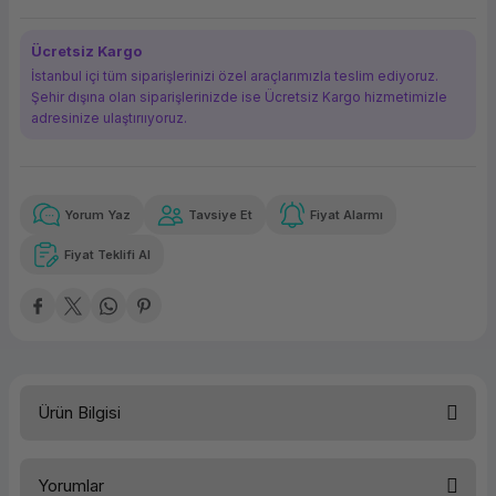
ork Bileşenleri
ek
Ücretsiz Kargo
İstanbul içi tüm siparişlerinizi özel araçlarımızla teslim ediyoruz.
Şehir dışına olan siparişlerinizde ise Ücretsiz Kargo hizmetimizle
adresinize ulaştırııyoruz.
Yorum Yaz
Tavsiye Et
Fiyat Alarmı
Güvenilir Alışveriş
3.489,25 TL
x 12
Havalelerde
Kolay iade imkanı
Aya varan taksit
Özel indirim fırsatı
Fiyat Teklifi Al
Güvenilir Alışveriş
3.489,25 TL
x 12
Havalelerde
Kolay iade imkanı
Aya varan taksit
Özel indirim fırsatı
Ürün Bilgisi
Türü
Yazıcı Toneri
Yorumlar