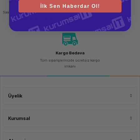
Hızlı Gönderi
Güvenli Alışveriş
İlk Sen Haberdar Ol!
Saat 15.00'a kadar yapılan siparişlerde
256 bit SSL sertifikası
aynı gün kargo imkanı
Kargo Bedava
Tüm siparişlerinizde ücretsiz kargo
imkanı
Üyelik
Kurumsal