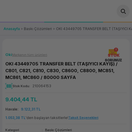
Geri Dön
Geri Dön
Geri Dön
Geri Dön
Geri Dön
Geri Dön
Geri Dön
ünler
leri
ası Çözümleri
eri
le) Ürünler
OT/VT Ürünleri
Anasayfa
Baskı Çözümleri
OKI 43449705 TRANSFER BELT (TAŞIYICI KA
cı
s Ürünleri
eri
Barkod Yazıcı ve Okuyucu
hazı
ası
arı
keti
POS Terminali
Oki
Markanın tüm ürünleri
STOK
SORUNUZ
OKI 43449705 TRANSFER BELT (TAŞIYICI KAYIŞ) /
sayar
 Kablosu
Station
ım
keti
Fiş Yazıcı
C801, C821, C810, C830, C8600, C8800, MC851,
MC861, MC860 / 80000 SAYFA
sayar
akinesi
se
ve Bağlantı
şif Paketi
Self Servis Ekranı
210064153
Stok Kodu
enleri
 (Firewall)
ma Makinesi
aklık
ve Yedekleme
Para Çekmecesi
9.404,44 TL
Havale
9.122,31 TL
on
eme Makinesi
rofon
Panel PC
1.053,38 TL
'den başlayan taksitlerle!
Taksit Seçenekleri
ciler
Kategori
Baskı Çözümleri