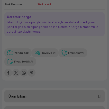
Stok Durumu
Stokta Yok
ork Bileşenleri
ek
Ücretsiz Kargo
İstanbul içi tüm siparişlerinizi özel araçlarımızla teslim ediyoruz.
Şehir dışına olan siparişlerinizde ise Ücretsiz Kargo hizmetimizle
adresinize ulaştırııyoruz.
Yorum Yaz
Tavsiye Et
Fiyat Alarmı
Güvenilir Alışveriş
1.053,38 TL
x 12
Havalelerde
Kolay iade imkanı
Aya varan taksit
Özel indirim fırsatı
Fiyat Teklifi Al
Güvenilir Alışveriş
1.053,38 TL
x 12
Havalelerde
Kolay iade imkanı
Aya varan taksit
Özel indirim fırsatı
Ürün Bilgisi
Türü
Yazıcı Aksamı/Drum