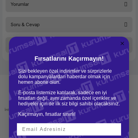
Yorumlar
Soru & Cevap
Bu ürüne ilk yorumu siz yapın!
Taksit Seçenekleri
Yorum Yaz
Ürün hakkında henüz soru sorulmamış.
Fırsatlarını Kaçırmayın!
Soru Sor
Sizi bekleyen özel indirimler ve sürprizlerle
dolu kampanyalardan haberdar olmak için
hemen abone olun.
E-posta listemize katılarak, sadece en iyi
fırsatları değil, aynı zamanda özel içerikler ve
Mağazadan Teslimat
İade ve Değişim
hediyeler için de ilk siz bilgi sahibi olacaksınız.
İnternetten sipariş et ve mağazadan
Kolay iade ve değişim imkanı
Kaçırmayın, fırsatlar sınırlı!
teslim al