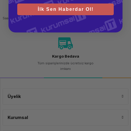
İlk Sen Haberdar Ol!
Hızlı Gönderi
Güvenli Alışveriş
Saat 15.00'a kadar yapılan siparişlerde
256 bit SSL sertifikası
aynı gün kargo imkanı
Kargo Bedava
Tüm siparişlerinizde ücretsiz kargo
imkanı
Üyelik
Kurumsal