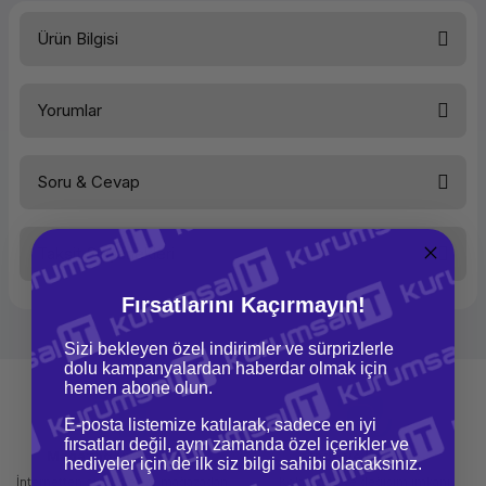
Ürün Bilgisi
Türü
Yazıcı Toneri
Yorumlar
Soru & Cevap
Bu ürüne ilk yorumu siz yapın!
Taksit Seçenekleri
Yorum Yaz
Ürün hakkında henüz soru sorulmamış.
Fırsatlarını Kaçırmayın!
Soru Sor
Sizi bekleyen özel indirimler ve sürprizlerle
dolu kampanyalardan haberdar olmak için
hemen abone olun.
E-posta listemize katılarak, sadece en iyi
fırsatları değil, aynı zamanda özel içerikler ve
Mağazadan Teslimat
İade ve Değişim
hediyeler için de ilk siz bilgi sahibi olacaksınız.
İnternetten sipariş et ve mağazadan
Kolay iade ve değişim imkanı