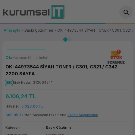
Geri Dön
Geri Dön
Geri Dön
Geri Dön
Geri Dön
Geri Dön
Geri Dön
ünler
leri
ası Çözümleri
eri
le) Ürünler
OT/VT Ürünleri
Anasayfa
Baskı Çözümleri
OKI 44973544 SİYAH TONER / C301, C321 /
cı
s Ürünleri
eri
Barkod Yazıcı ve Okuyucu
hazı
ası
arı
keti
POS Terminali
Oki
STOK
Markanın tüm ürünleri
SORUNUZ
OKI 44973544 SİYAH TONER / C301, C321 / C342
sayar
 Kablosu
Station
ım
keti
Fiş Yazıcı
2200 SAYFA
210064241
Stok Kodu
sayar
akinesi
se
ve Bağlantı
şif Paketi
Self Servis Ekranı
6.106,24 TL
enleri
 (Firewall)
ma Makinesi
aklık
ve Yedekleme
Para Çekmecesi
Havale
5.923,06 TL
on
eme Makinesi
rofon
Panel PC
683,95 TL
'den başlayan taksitlerle!
Taksit Seçenekleri
ciler
Kategori
Baskı Çözümleri