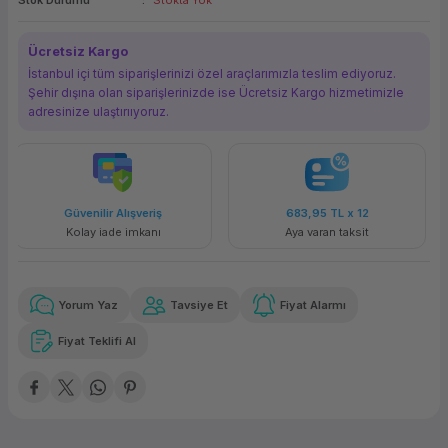
Stok Durumu
Stokta Yok
ork Bileşenleri
ek
Ücretsiz Kargo
İstanbul içi tüm siparişlerinizi özel araçlarımızla teslim ediyoruz.
Şehir dışına olan siparişlerinizde ise Ücretsiz Kargo hizmetimizle
adresinize ulaştırııyoruz.
riş
683,95 TL
x 12
Havalelerde
nı
Aya varan taksit
Özel indirim fırsatı
Yorum Yaz
Tavsiye Et
Fiyat Alarmı
Fiyat Teklifi Al