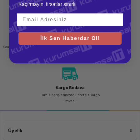
Kaçırmayın, fırsatlar sınırlı!
teslim al
İlk Sen Haberdar Ol!
Hızlı Gönderi
Güvenli Alışveriş
Saat 15.00'a kadar yapılan siparişlerde
256 bit SSL sertifikası
aynı gün kargo imkanı
Kargo Bedava
Tüm siparişlerinizde ücretsiz kargo
imkanı
Üyelik