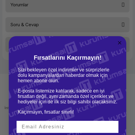
Yorumlar
Soru & Cevap
Bu ürüne ilk yorumu siz yapın!
Taksit Seçenekleri
Yorum Yaz
Ürün hakkında henüz soru sorulmamış.
Fırsatlarını Kaçırmayın!
Soru Sor
Sizi bekleyen özel indirimler ve sürprizlerle
dolu kampanyalardan haberdar olmak için
hemen abone olun.
E-posta listemize katılarak, sadece en iyi
fırsatları değil, aynı zamanda özel içerikler ve
Mağazadan Teslimat
İade ve Değişim
hediyeler için de ilk siz bilgi sahibi olacaksınız.
İnternetten sipariş et ve mağazadan
Kolay iade ve değişim imkanı
Kaçırmayın, fırsatlar sınırlı!
teslim al