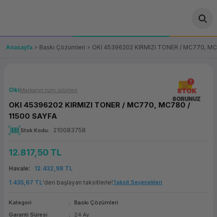
Geri Dön
Geri Dön
Geri Dön
Geri Dön
Geri Dön
Geri Dön
Geri Dön
ünler
leri
ası Çözümleri
eri
le) Ürünler
OT/VT Ürünleri
Anasayfa
Baskı Çözümleri
OKI 45396202 KIRMIZI TONER / MC770, MC
cı
s Ürünleri
eri
Barkod Yazıcı ve Okuyucu
hazı
ası
arı
keti
POS Terminali
Oki
Markanın tüm ürünleri
STOK
SORUNUZ
OKI 45396202 KIRMIZI TONER / MC770, MC780 /
sayar
 Kablosu
Station
ım
keti
Fiş Yazıcı
11500 SAYFA
210083758
Stok Kodu
sayar
akinesi
se
ve Bağlantı
şif Paketi
Self Servis Ekranı
12.817,50 TL
enleri
 (Firewall)
ma Makinesi
aklık
ve Yedekleme
Para Çekmecesi
Havale
12.432,98 TL
on
eme Makinesi
rofon
Panel PC
1.435,67 TL
'den başlayan taksitlerle!
Taksit Seçenekleri
Kategori
Baskı Çözümleri
ciler
Garanti Süresi
24 Ay