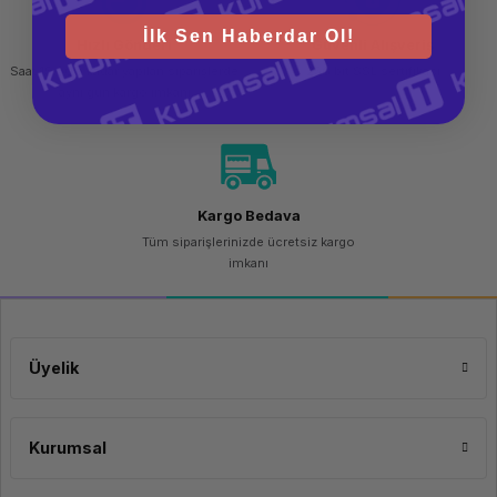
İlk Sen Haberdar Ol!
Hızlı Gönderi
Güvenli Alışveriş
Saat 15.00'a kadar yapılan siparişlerde
256 bit SSL sertifikası
aynı gün kargo imkanı
Kargo Bedava
Tüm siparişlerinizde ücretsiz kargo
imkanı
Üyelik
Kurumsal