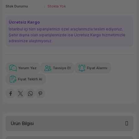
Stok Durumu
Stokta Yok
ork Bileşenleri
ek
Ücretsiz Kargo
İstanbul içi tüm siparişlerinizi özel araçlarımızla teslim ediyoruz.
Şehir dışına olan siparişlerinizde ise Ücretsiz Kargo hizmetimizle
adresinize ulaştırııyoruz.
Yorum Yaz
Tavsiye Et
Fiyat Alarmı
Güvenilir Alışveriş
1.435,67 TL
x 12
Havalelerde
Kolay iade imkanı
Aya varan taksit
Özel indirim fırsatı
Fiyat Teklifi Al
Güvenilir Alışveriş
1.435,67 TL
x 12
Havalelerde
Kolay iade imkanı
Aya varan taksit
Özel indirim fırsatı
Ürün Bilgisi
Türü
Yazıcı Toneri