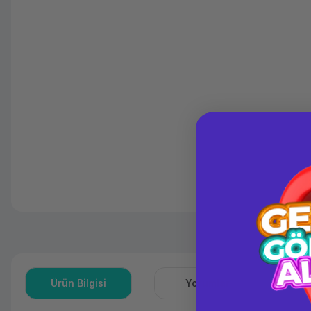
Ürün Bilgisi
Yorumlar
S