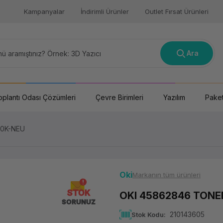
Kampanyalar
İndirimli Ürünler
Outlet Fırsat Ürünleri
Ara
oplantı Odası Çözümleri
Çevre Birimleri
Yazılım
Paket
10K-NEU
Oki
Markanın tüm ürünleri
STOK
OKI 45862846 TON
SORUNUZ
210143605
Stok Kodu