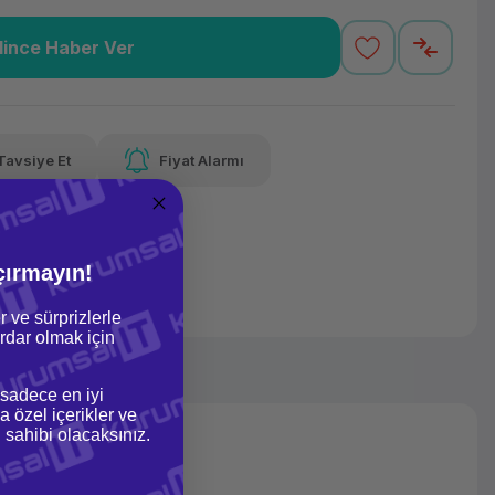
lince Haber Ver
5,70 TL
x 12
Havalelerde
varan taksit
Özel indirim fırsatı
Tavsiye Et
Fiyat Alarmı
5,70 TL
x 12
Havalelerde
varan taksit
Özel indirim fırsatı
çırmayın!
r ve sürprizlerle
dar olmak için
 sadece en iyi
a özel içerikler ve
gi sahibi olacaksınız.