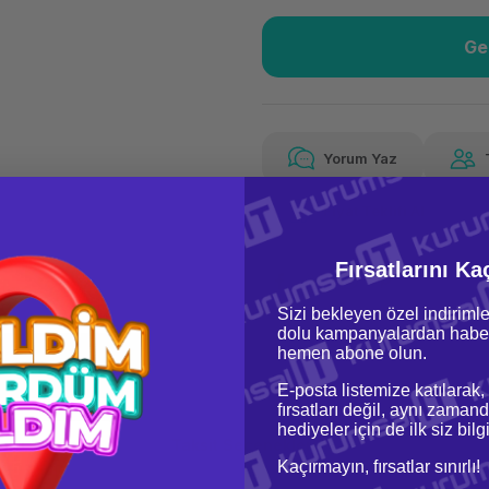
Ge
Güvenilir Alışveriş
1.39
Kolay iade imkanı
Aya 
Yorum Yaz
Fiyat Teklifi Al
Güvenilir Alışveriş
1.39
Kolay iade imkanı
Aya 
Fırsatlarını Ka
Sizi bekleyen özel indirimle
dolu kampanyalardan haber
hemen abone olun.
E-posta listemize katılarak,
fırsatları değil, aynı zamand
hediyeler için de ilk siz bil
oru & Cevap
Taksit Seçenekleri
Kaçırmayın, fırsatlar sınırlı!