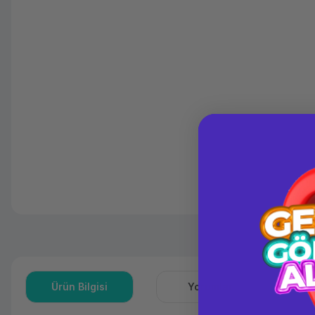
Ürün Bilgisi
Yorumlar
S