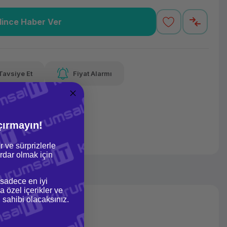
lince Haber Ver
8,14 TL
x 12
Havalelerde
Güvenilir Alışveriş
varan taksit
Özel indirim fırsatı
Kolay iade imkanı
Tavsiye Et
Fiyat Alarmı
lelerde
irim fırsatı
çırmayın!
r ve sürprizlerle
dar olmak için
 sadece en iyi
a özel içerikler ve
gi sahibi olacaksınız.