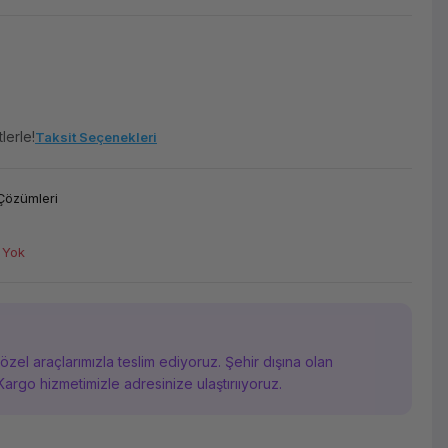
lerle!
Taksit Seçenekleri
Çözümleri
 Yok
i özel araçlarımızla teslim ediyoruz. Şehir dışına olan
Kargo hizmetimizle adresinize ulaştırııyoruz.