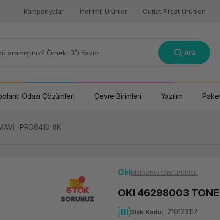
Kampanyalar
İndirimli Ürünler
Outlet Fırsat Ürünleri
Ara
oplantı Odası Çözümleri
Çevre Birimleri
Yazılım
Paket
MAVİ -PRO6410-6K
Oki
Markanın tüm ürünleri
STOK
OKI 46298003 TONE
SORUNUZ
210123117
Stok Kodu