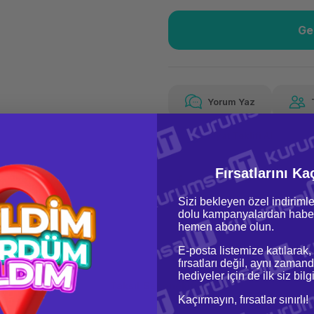
Ge
Güvenilir Alışveriş
5.18
Kolay iade imkanı
Aya 
Yorum Yaz
Fiyat Teklifi Al
5.188,14 TL
x 12
Hava
Aya varan taksit
Özel ind
Fırsatlarını Ka
Sizi bekleyen özel indirimle
dolu kampanyalardan haber
hemen abone olun.
E-posta listemize katılarak,
fırsatları değil, aynı zamand
hediyeler için de ilk siz bil
oru & Cevap
Taksit Seçenekleri
Kaçırmayın, fırsatlar sınırlı!