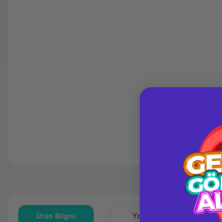
Ürün Bilgisi
Yorumlar
S