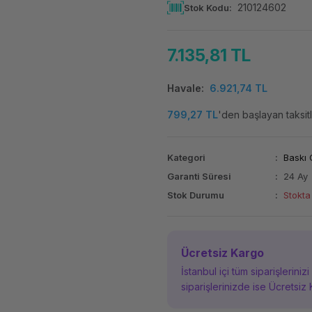
210124602
Stok Kodu
7.135,81 TL
Havale
6.921,74 TL
799,27 TL
'den başlayan taksitl
Kategori
Baskı 
Garanti Süresi
24 Ay
Stok Durumu
Stokta
Ücretsiz Kargo
İstanbul içi tüm siparişleriniz
siparişlerinizde ise Ücretsiz 