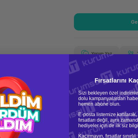
Ge
Güvenilir Alışveriş
799
Kolay iade imkanı
Aya 
Yorum Yaz
Fiyat Teklifi Al
799,27 TL
x 12
Hava
Fırsatlarını Ka
Aya varan taksit
Özel ind
Sizi bekleyen özel indirimle
dolu kampanyalardan haber
hemen abone olun.
E-posta listemize katılarak,
fırsatları değil, aynı zamand
hediyeler için de ilk siz bil
oru & Cevap
Taksit Seçenekleri
Kaçırmayın, fırsatlar sınırlı!