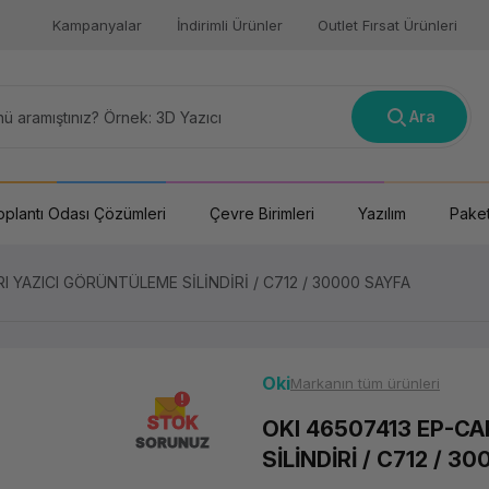
Kampanyalar
İndirimli Ürünler
Outlet Fırsat Ürünleri
Ara
oplantı Odası Çözümleri
Çevre Birimleri
Yazılım
Paket
I YAZICI GÖRÜNTÜLEME SİLİNDİRİ / C712 / 30000 SAYFA
Oki
Markanın tüm ürünleri
STOK
OKI 46507413 EP-CA
SORUNUZ
SİLİNDİRİ / C712 / 3