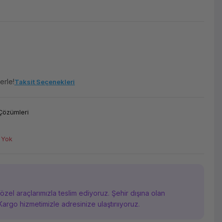
erle!
Taksit Seçenekleri
Çözümleri
 Yok
i özel araçlarımızla teslim ediyoruz. Şehir dışına olan
Kargo hizmetimizle adresinize ulaştırııyoruz.