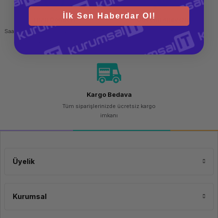
Mobile Network Generation
4G
Bluetooth Versiyonu
4.2+EDR
İlk Sen Haberdar Ol!
Hızlı Gönderi
Güvenli Alışveriş
Wi-Fi Standartları
Wi-Fi 5 (802.11ac)
WWAN
Evet
Saat 15.00'a kadar yapılan siparişlerde
256 bit SSL sertifikası
4G Standartları
LTE
aynı gün kargo imkanı
Birleşik Kulaklık/Mikrofon portu
Evet
USB 3.0 (3.1 Gen 1) Tip-A port sayısı
1
USB 3.0 (3.1 Gen 1) Tip-C port sayısı
1
Form Faktörü
Kayan ekran
Sürücü Türü
Mini tablet
Toza dayanıklı, Donma daya
Koruma Özellikleri
korumalı
Kargo Bedava
GPS
Evet
Tüm siparişlerinizde ücretsiz kargo
Destekli GPS (A-GPS)
Evet
imkanı
Pil Ömrü
8 Saat
Genişlik
203 mm
Derinlik
18 mm
Yükseklik
132 mm
Ağırlık
540 g
Üyelik
Kurumsal