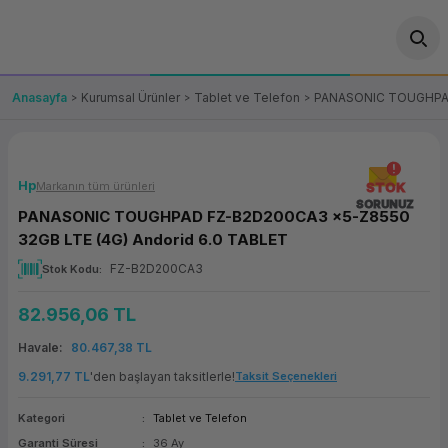
Geri Dön
Geri Dön
Geri Dön
Geri Dön
Geri Dön
Geri Dön
Geri Dön
ünler
leri
ası Çözümleri
eri
le) Ürünler
OT/VT Ürünleri
Anasayfa
Kurumsal Ürünler
Tablet ve Telefon
PANASONIC TOUGHPAD 
cı
s Ürünleri
eri
Barkod Yazıcı ve Okuyucu
hazı
ası
arı
keti
POS Terminali
Hp
Markanın tüm ürünleri
STOK
SORUNUZ
PANASONIC TOUGHPAD FZ-B2D200CA3 x5-Z8550
sayar
 Kablosu
Station
ım
keti
Fiş Yazıcı
32GB LTE (4G) Andorid 6.0 TABLET
FZ-B2D200CA3
Stok Kodu
sayar
akinesi
se
ve Bağlantı
şif Paketi
Self Servis Ekranı
82.956,06 TL
enleri
 (Firewall)
ma Makinesi
aklık
ve Yedekleme
Para Çekmecesi
Havale
80.467,38 TL
on
eme Makinesi
rofon
Panel PC
9.291,77 TL
'den başlayan taksitlerle!
Taksit Seçenekleri
Kategori
Tablet ve Telefon
ciler
Garanti Süresi
36 Ay