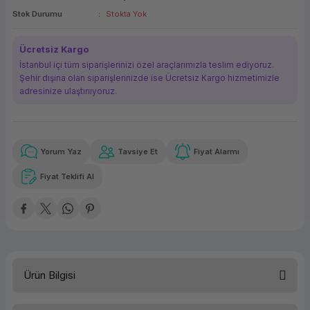
Stok Durumu
Stokta Yok
ork Bileşenleri
ek
Ücretsiz Kargo
İstanbul içi tüm siparişlerinizi özel araçlarımızla teslim ediyoruz.
Şehir dışına olan siparişlerinizde ise Ücretsiz Kargo hizmetimizle
adresinize ulaştırııyoruz.
Yorum Yaz
Tavsiye Et
Fiyat Alarmı
Güvenilir Alışveriş
9.291,77 TL
x 12
Havalelerde
Kolay iade imkanı
Aya varan taksit
Özel indirim fırsatı
Fiyat Teklifi Al
Güvenilir Alışveriş
9.291,77 TL
x 12
Havalelerde
Kolay iade imkanı
Aya varan taksit
Özel indirim fırsatı
Ürün Bilgisi
Ekran Boyutu
17,8 cm (7")