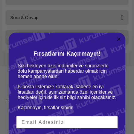
Uyumluluk
Plus\nQL 420\nQL 420 802.11 FH Radio\nQL 420 Plus\nRP4
220\nRW 420
Ürün rengi
Siyah
Desteklenen pil sayısı
4
Soru & Cevap
Bu ürüne ilk yorumu siz yapın!
Taksit Seçenekleri
Yorum Yaz
Ürün hakkında henüz soru sorulmamış.
Fırsatlarını Kaçırmayın!
Soru Sor
Sizi bekleyen özel indirimler ve sürprizlerle
dolu kampanyalardan haberdar olmak için
hemen abone olun.
E-posta listemize katılarak, sadece en iyi
fırsatları değil, aynı zamanda özel içerikler ve
Mağazadan Teslimat
İade ve Değişim
hediyeler için de ilk siz bilgi sahibi olacaksınız.
İnternetten sipariş et ve mağazadan
Kolay iade ve değişim imkanı
teslim al
Kaçırmayın, fırsatlar sınırlı!