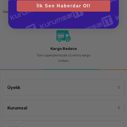
Hızlı Gönderi
Güvenli Alışveriş
İlk Sen Haberdar Ol!
Saat 15.00'a kadar yapılan siparişlerde
256 bit SSL sertifikası
aynı gün kargo imkanı
Kargo Bedava
Tüm siparişlerinizde ücretsiz kargo
imkanı
Üyelik
Kurumsal