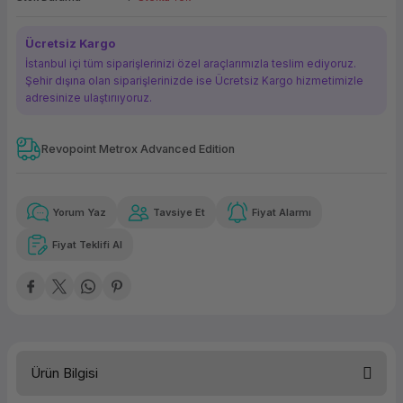
ork Bileşenleri
ek
Ücretsiz Kargo
İstanbul içi tüm siparişlerinizi özel araçlarımızla teslim ediyoruz.
Şehir dışına olan siparişlerinizde ise Ücretsiz Kargo hizmetimizle
adresinize ulaştırııyoruz.
Revopoint Metrox Advanced Edition
Güvenilir Alışveriş
8.635,57 TL
x 12
Havalelerde
Kolay iade imkanı
Aya varan taksit
Özel indirim fırsatı
Yorum Yaz
Tavsiye Et
Fiyat Alarmı
Fiyat Teklifi Al
Güvenilir Alışveriş
8.635,57 TL
x 12
Havalelerde
Kolay iade imkanı
Aya varan taksit
Özel indirim fırsatı
Ürün Bilgisi