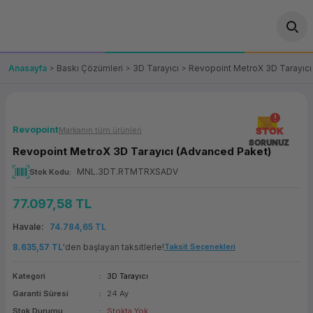
Geri Dön
Geri Dön
Geri Dön
Geri Dön
Geri Dön
Geri Dön
Geri Dön
ünler
leri
ası Çözümleri
eri
le) Ürünler
OT/VT Ürünleri
Anasayfa
Baskı Çözümleri
3D Tarayıcı
Revopoint MetroX 3D Tarayıcı
cı
s Ürünleri
eri
Barkod Yazıcı ve Okuyucu
hazı
ası
arı
keti
POS Terminali
Revopoint
Markanın tüm ürünleri
STOK
SORUNUZ
Revopoint MetroX 3D Tarayıcı (Advanced Paket)
sayar
 Kablosu
Station
ım
keti
Fiş Yazıcı
MNL.3DT.RTMTRXSADV
Stok Kodu
sayar
akinesi
se
ve Bağlantı
şif Paketi
Self Servis Ekranı
77.097,58 TL
enleri
 (Firewall)
ma Makinesi
aklık
ve Yedekleme
Havale
74.784,65 TL
Para Çekmecesi
8.635,57 TL
'den başlayan taksitlerle!
Taksit Seçenekleri
on
eme Makinesi
rofon
Panel PC
Kategori
3D Tarayıcı
Garanti Süresi
24 Ay
ciler
Stok Durumu
Stokta Yok