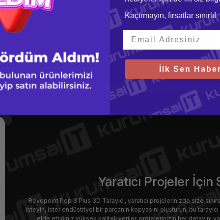
Kaçırmayın, fırsatlar sınırlı!
İlk Sen Haber
Yaratıcı Projeler İçin
Revopoint Pop 3 Plus 3D Tarayıcı, yaratıcı projelerinizde size sınırsı
isteyin, ister endüstriyel bir parçanın kopyasını oluşturun, bu tarayıcı
elde ettiğiniz yüksek kaliteli veriler, projelerinizin her detayını