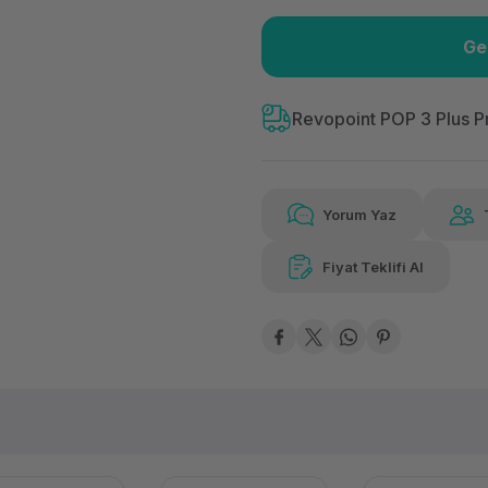
Ge
Güvenilir Alışveriş
5.11
Kolay iade imkanı
Aya 
Revopoint POP 3 Plus P
Yorum Yaz
5.115,49 TL
x 12
Hava
Aya varan taksit
Özel ind
Fiyat Teklifi Al