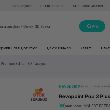
Kampanyalar
İndirimli Ürünler
Outlet Fırsat Ürünleri
Ara
oplantı Odası Çözümleri
Çevre Birimleri
Yazılım
Paket
 Premium Edition 3D Tarayıcı
Revopoint
Markanın tüm ürünle
STOK
Revopoint Pop 3 Plus
SORUNUZ
MNL.3DT.RPTP
Stok Kodu