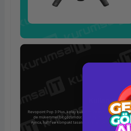
Kullanım Kol
Revopoint Pop 3 Plus, kolay kullanımı ve esnekliğiyle, profe
de mükemmel bir çözümdür. Bu tarayıcı, çeşitli ortamlarda 
Ayrıca, hafif ve kompakt tasarımı sayesinde, dilediğiniz her y