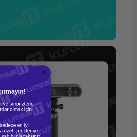
çırmayın!
r ve sürprizlerle
dar olmak için
 sadece en iyi
a özel içerikler ve
gi sahibi olacaksınız.