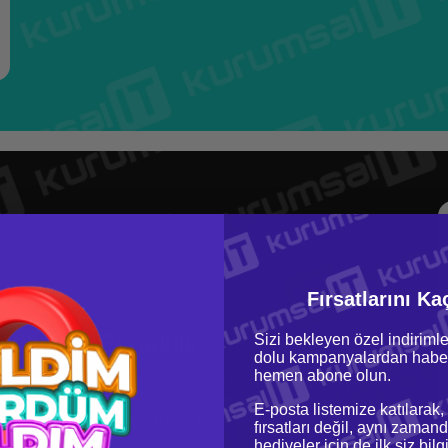
Fırsatlarını Ka
aylığı ve Esneklik
Sizi bekleyen özel indirimle
dolu kampanyalardan haber
hemen abone olun.
syonel kullanıcılar kadar, hobi olarak 3D tarama yapmak isteyenler için
ve farklı nesneler üzerinde hızlı ve doğru sonuçlar almanızı sağlar.
E-posta listemize katılarak,
ere taşıyabilir, projelerinizi nerede olursanız olun geliştirebilirsiniz.
fırsatları değil, aynı zamand
hediyeler için de ilk siz bil