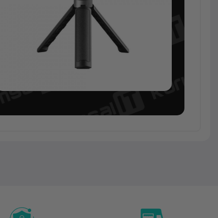
3D
Tarayıcı
Revopoint
Pop 3