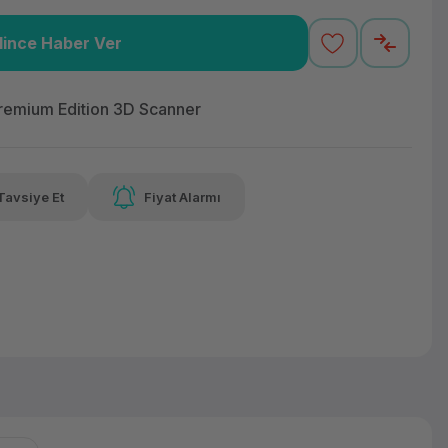
lince Haber Ver
5,49 TL
x 12
Havalelerde
Güvenilir Alışveriş
varan taksit
Özel indirim fırsatı
Kolay iade imkanı
remium Edition 3D Scanner
Tavsiye Et
Fiyat Alarmı
lelerde
irim fırsatı