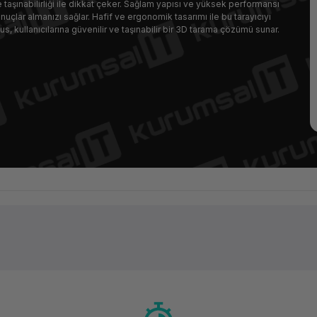
taşınabilirliği ile dikkat çeker. Sağlam yapısı ve yüksek performansı
nuçlar almanızı sağlar. Hafif ve ergonomik tasarımı ile bu tarayıcıyı
, kullanıcılarına güvenilir ve taşınabilir bir 3D tarama çözümü sunar.
Ürün hakkında henüz soru sorulmamış.
Bu ürüne ilk yorumu siz yapın!
Yorum Yaz
Soru Sor