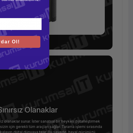
dar Ol!
 Sınırsız Olanaklar
z olanaklar sunar. İster sanatsal bir heykeli dijitalleştirmek
 sizin için gerekli tüm araçları sağlar. Tarama işlemi sırasında
 yakalayıp dijital dünyaya taşır. Bu sayede, hayal gücünüzü