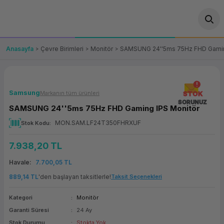
Geri Dön
Geri Dön
Geri Dön
Geri Dön
Geri Dön
Geri Dön
Geri Dön
ünler
leri
ası Çözümleri
eri
le) Ürünler
OT/VT Ürünleri
Anasayfa
Çevre Birimleri
Monitör
SAMSUNG 24''5ms 75Hz FHD Gamin
cı
s Ürünleri
eri
Barkod Yazıcı ve Okuyucu
hazı
ası
arı
keti
POS Terminali
Samsung
Markanın tüm ürünleri
STOK
SORUNUZ
SAMSUNG 24''5ms 75Hz FHD Gaming IPS Monitör
sayar
 Kablosu
Station
ım
keti
Fiş Yazıcı
MON.SAM.LF24T350FHRXUF
Stok Kodu
sayar
akinesi
se
ve Bağlantı
şif Paketi
Self Servis Ekranı
7.938,20 TL
enleri
 (Firewall)
ma Makinesi
aklık
ve Yedekleme
Havale
7.700,05 TL
Para Çekmecesi
889,14 TL
'den başlayan taksitlerle!
Taksit Seçenekleri
on
eme Makinesi
rofon
Panel PC
Kategori
Monitör
Garanti Süresi
24 Ay
ciler
Stok Durumu
Stokta Yok