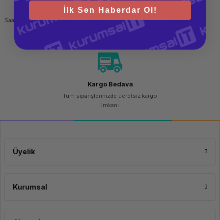
Sub
Hızlı Gönderi
Güvenli Alışveriş
İlk Sen Haberdar Ol!
(VGA)
Saat 15.00'a kadar yapılan siparişlerde
256 bit SSL sertifikası
Port/Bağlantı
1 x
aynı gün kargo imkanı
HDMI
Garanti ve İçerik
Garanti
2 Yıl
Kutu İçeriği
Monitör
Kargo Bedava
Tüm siparişlerinizde ücretsiz kargo
Güç
Kablosu
imkanı
Üyelik
Kurumsal