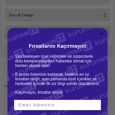
Kategori
Monitör
Marka
Samsung
Soru & Cevap
Bu ürüne ilk yorumu siz yapın!
Model
LF24T350FHRXUF
Ekran Özellikleri
Taksit Seçenekleri
Yorum Yaz
Ürün hakkında henüz soru sorulmamış.
Boyut
23.5"
Panel Türü
LED
Fırsatlarını Kaçırmayın!
Soru Sor
Çözünürlük
1920*1080
Sizi bekleyen özel indirimler ve sürprizlerle
Görüntüleme Açısı
178° dikey
dolu kampanyalardan haberdar olmak için
/ 178°
hemen abone olun.
yatay
E-posta listemize katılarak, sadece en iyi
Kontrast Oranı
1000:1
fırsatları değil, aynı zamanda özel içerikler ve
(tipik)
Mağazadan Teslimat
İade ve Değişim
hediyeler için de ilk siz bilgi sahibi olacaksınız.
İnternetten sipariş et ve mağazadan
Kolay iade ve değişim imkanı
Tepki Süresi
5 ms
teslim al
Kaçırmayın, fırsatlar sınırlı!
Vesa Uyumluluğu
Yok
Bağlantılar
Port/Bağlantı
1 x D-