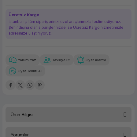
ork Bileşenleri
ek
Ücretsiz Kargo
İstanbul içi tüm siparişlerinizi özel araçlarımızla teslim ediyoruz.
Şehir dışına olan siparişlerinizde ise Ücretsiz Kargo hizmetimizle
adresinize ulaştırııyoruz.
Yorum Yaz
Tavsiye Et
Fiyat Alarmı
Güvenilir Alışveriş
889,14 TL
x 12
Havalelerde
Kolay iade imkanı
Aya varan taksit
Özel indirim fırsatı
Fiyat Teklifi Al
Güvenilir Alışveriş
889,14 TL
x 12
Havalelerde
Kolay iade imkanı
Aya varan taksit
Özel indirim fırsatı
Ürün Bilgisi
Ürün Ailesi
Yorumlar