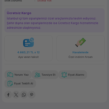
Stok Durumu
Stokta Yok
ork Bileşenleri
ek
Ücretsiz Kargo
İstanbul içi tüm siparişlerinizi özel araçlarımızla teslim ediyoruz.
Şehir dışına olan siparişlerinizde ise Ücretsiz Kargo hizmetimizle
adresinize ulaştırııyoruz.
4.663,21 TL
x 12
Havalelerde
Aya varan taksit
Özel indirim fırsatı
Yorum Yaz
Tavsiye Et
Fiyat Alarmı
Fiyat Teklifi Al