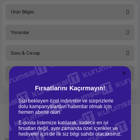
Ürün Bilgisi
Ürün Ailesi
Yorumlar
Kategori
Aksesuar
Depolama Teknolojisi
V-NAND
Soru & Cevap
Bu ürüne ilk yorumu siz yapın!
Veri Yolu
PCIe
Veri Yolu Standardı
PCIe
Gen 3x4
Taksit Seçenekleri
Yorum Yaz
Ürün hakkında henüz soru sorulmamış.
İletim Protokolü
NVMe
Fırsatlarını Kaçırmayın!
Bağlantı Arayüzü
m.2
Soru Sor
Kapasite
1.92 TB
Sizi bekleyen özel indirimler ve sürprizlerle
dolu kampanyalardan haberdar olmak için
Sıralı Yazma
1800
hemen abone olun.
MB/s
E-posta listemize katılarak, sadece en iyi
Sıralı Okuma
2100
MB/s
fırsatları değil, aynı zamanda özel içerikler ve
Mağazadan Teslimat
İade ve Değişim
hediyeler için de ilk siz bilgi sahibi olacaksınız.
Çerçeve Boyutu
2.5 inch
İnternetten sipariş et ve mağazadan
Kolay iade ve değişim imkanı