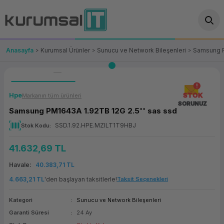
Geri Dön
Geri Dön
Geri Dön
Geri Dön
Geri Dön
Geri Dön
Geri Dön
ünler
leri
ası Çözümleri
eri
le) Ürünler
OT/VT Ürünleri
Anasayfa
Kurumsal Ürünler
Sunucu ve Network Bileşenleri
Samsung P
cı
s Ürünleri
eri
Barkod Yazıcı ve Okuyucu
hazı
ası
arı
keti
POS Terminali
Hpe
STOK
Markanın tüm ürünleri
SORUNUZ
Samsung PM1643A 1.92TB 12G 2.5'' sas ssd
sayar
 Kablosu
Station
ım
keti
Fiş Yazıcı
SSD.1.92.HPE.MZILT1T9HBJ
Stok Kodu
sayar
akinesi
se
ve Bağlantı
şif Paketi
Self Servis Ekranı
41.632,69 TL
enleri
 (Firewall)
ma Makinesi
aklık
ve Yedekleme
Para Çekmecesi
Havale
40.383,71 TL
4.663,21 TL
'den başlayan taksitlerle!
Taksit Seçenekleri
on
eme Makinesi
rofon
Panel PC
Kategori
Sunucu ve Network Bileşenleri
ciler
Garanti Süresi
24 Ay