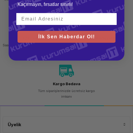
Kaçırmayın, fırsatlar sınırlı!
teslim al
İlk Sen Haberdar Ol!
Hızlı Gönderi
Güvenli Alışveriş
Saat 15.00'a kadar yapılan siparişlerde
256 bit SSL sertifikası
aynı gün kargo imkanı
Kargo Bedava
Tüm siparişlerinizde ücretsiz kargo
imkanı
Üyelik