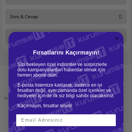
Soru & Cevap
Bu ürüne ilk yorumu siz yapın!
Taksit Seçenekleri
Yorum Yaz
Ürün hakkında henüz soru sorulmamış.
Fırsatlarını Kaçırmayın!
Soru Sor
Sizi bekleyen özel indirimler ve sürprizlerle
dolu kampanyalardan haberdar olmak için
hemen abone olun.
E-posta listemize katılarak, sadece en iyi
fırsatları değil, aynı zamanda özel içerikler ve
Mağazadan Teslimat
İade ve Değişim
hediyeler için de ilk siz bilgi sahibi olacaksınız.
İnternetten sipariş et ve mağazadan
Kolay iade ve değişim imkanı
teslim al
Kaçırmayın, fırsatlar sınırlı!