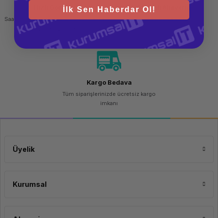
Hızlı Gönderi
Güvenli Alışveriş
İlk Sen Haberdar Ol!
Saat 15.00'a kadar yapılan siparişlerde
256 bit SSL sertifikası
aynı gün kargo imkanı
Kargo Bedava
Tüm siparişlerinizde ücretsiz kargo
imkanı
Üyelik
Kurumsal