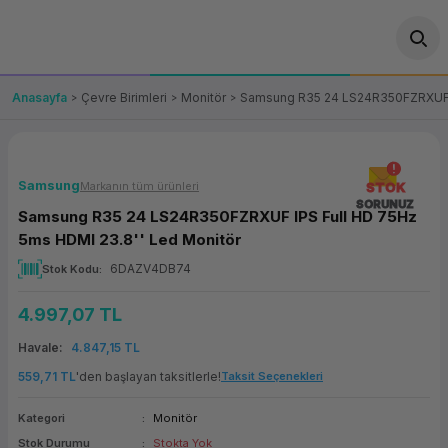
Geri Dön
Geri Dön
Geri Dön
Geri Dön
Geri Dön
Geri Dön
Geri Dön
ünler
leri
ası Çözümleri
eri
le) Ürünler
OT/VT Ürünleri
Anasayfa
Çevre Birimleri
Monitör
Samsung R35 24 LS24R350FZRXUF I
cı
s Ürünleri
eri
Barkod Yazıcı ve Okuyucu
hazı
ası
arı
keti
POS Terminali
Samsung
Markanın tüm ürünleri
STOK
SORUNUZ
Samsung R35 24 LS24R350FZRXUF IPS Full HD 75Hz
sayar
 Kablosu
Station
ım
keti
Fiş Yazıcı
5ms HDMI 23.8'' Led Monitör
6DAZV4DB74
Stok Kodu
sayar
akinesi
se
ve Bağlantı
şif Paketi
Self Servis Ekranı
4.997,07 TL
enleri
 (Firewall)
ma Makinesi
aklık
ve Yedekleme
Para Çekmecesi
Havale
4.847,15 TL
on
eme Makinesi
rofon
Panel PC
559,71 TL
'den başlayan taksitlerle!
Taksit Seçenekleri
Kategori
Monitör
ciler
Stok Durumu
Stokta Yok