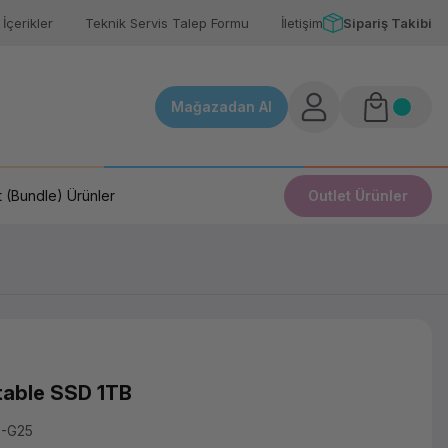
İçerikler
Teknik Servis Talep Formu
İletişim
Sipariş Takibi
Mağazadan Al
 (Bundle) Ürünler
Outlet Ürünler
table SSD 1TB
0-G25