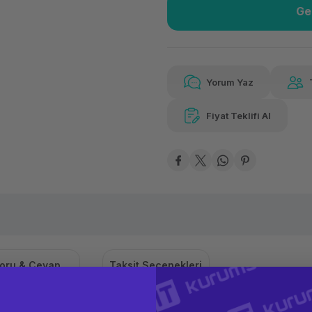
Ge
Güvenilir Alışveriş
1.16
Kolay iade imkanı
Aya 
Yorum Yaz
Fiyat Teklifi Al
1.163,37 TL
x 12
Hava
Aya varan taksit
Özel ind
oru & Cevap
Taksit Seçenekleri