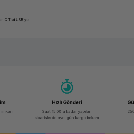
den C Tipi USB’ye
Ürün hakkında henüz soru sorulmamış.
Bu ürüne ilk yorumu siz yapın!
Yorum Yaz
Soru Sor
şim
Hızlı Gönderi
Gü
 imkanı
Saat 15.00'a kadar yapılan
256
siparişlerde aynı gün kargo imkanı