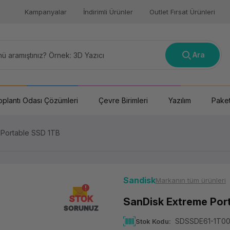
Kampanyalar
İndirimli Ürünler
Outlet Fırsat Ürünleri
Ara
oplantı Odası Çözümleri
Çevre Birimleri
Yazılım
Paket
 Portable SSD 1TB
Sandisk
Markanın tüm ürünleri
STOK
SanDisk Extreme Por
SORUNUZ
SDSSDE61-1T0
Stok Kodu