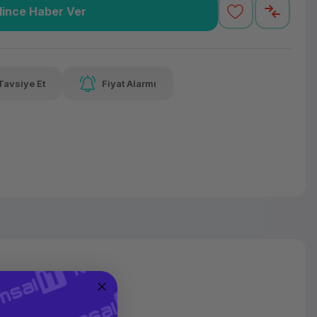
lince Haber Ver
3,37 TL
x 12
Havalelerde
Güvenilir Alışveriş
varan taksit
Özel indirim fırsatı
Kolay iade imkanı
Tavsiye Et
Fiyat Alarmı
lelerde
irim fırsatı