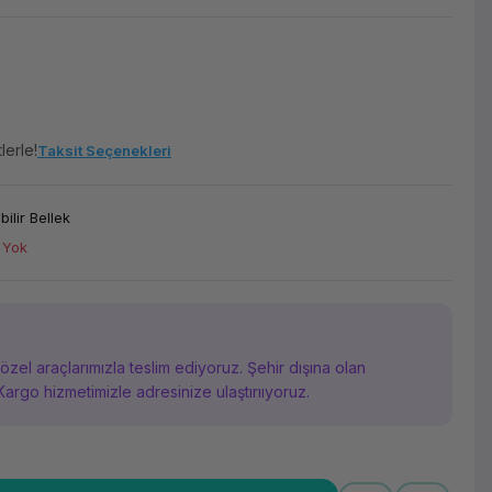
lerle!
Taksit Seçenekleri
ilir Bellek
 Yok
i özel araçlarımızla teslim ediyoruz. Şehir dışına olan
Kargo hizmetimizle adresinize ulaştırııyoruz.