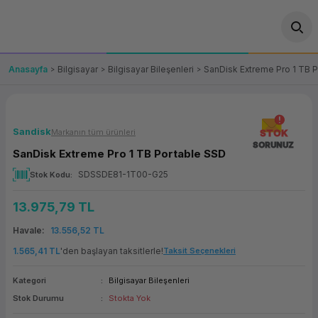
Geri Dön
Geri Dön
Geri Dön
Geri Dön
Geri Dön
Geri Dön
Geri Dön
ünler
leri
ası Çözümleri
eri
le) Ürünler
OT/VT Ürünleri
Anasayfa
Bilgisayar
Bilgisayar Bileşenleri
SanDisk Extreme Pro 1 TB 
cı
s Ürünleri
eri
Barkod Yazıcı ve Okuyucu
hazı
ası
arı
keti
POS Terminali
Sandisk
Markanın tüm ürünleri
STOK
SORUNUZ
SanDisk Extreme Pro 1 TB Portable SSD
sayar
 Kablosu
Station
ım
keti
Fiş Yazıcı
SDSSDE81-1T00-G25
Stok Kodu
sayar
akinesi
se
ve Bağlantı
şif Paketi
Self Servis Ekranı
13.975,79 TL
enleri
 (Firewall)
ma Makinesi
aklık
ve Yedekleme
Havale
13.556,52 TL
Para Çekmecesi
1.565,41 TL
'den başlayan taksitlerle!
Taksit Seçenekleri
on
eme Makinesi
rofon
Panel PC
Kategori
Bilgisayar Bileşenleri
Stok Durumu
Stokta Yok
ciler