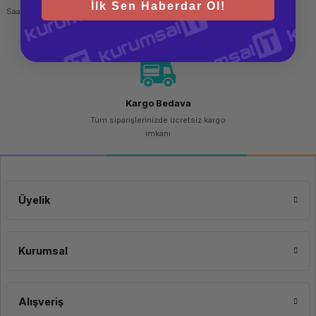
İlk Sen Haberdar Ol!
Saat 15.00'a kadar yapılan siparişlerde
256 bit SSL sertifikası
aynı gün kargo imkanı
Kargo Bedava
Tüm siparişlerinizde ücretsiz kargo
imkanı
Üyelik
Kurumsal
Alışveriş