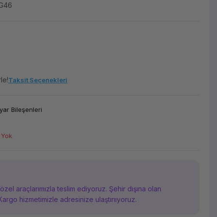
G46
le!
Taksit Seçenekleri
yar Bileşenleri
 Yok
i özel araçlarımızla teslim ediyoruz. Şehir dışına olan
Kargo hizmetimizle adresinize ulaştırııyoruz.