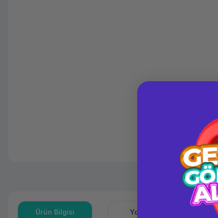
Ürün Bilgisi
Yorumlar
S