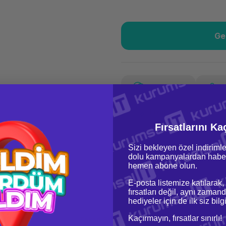
Ge
Güvenilir Alışveriş
44,
Kolay iade imkanı
Aya 
Yorum Yaz
Fiyat Teklifi Al
44,14 TL
x 12
Hava
Fırsatlarını Ka
Aya varan taksit
Özel ind
Sizi bekleyen özel indirimle
dolu kampanyalardan haber
hemen abone olun.
E-posta listemize katılarak,
fırsatları değil, aynı zamand
hediyeler için de ilk siz bil
Kaçırmayın, fırsatlar sınırlı!
oru & Cevap
Taksit Seçenekleri