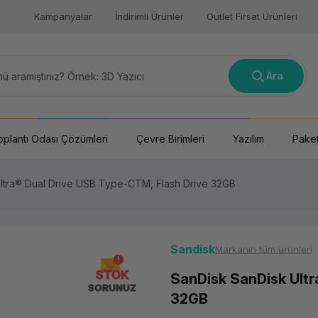
Kampanyalar
İndirimli Ürünler
Outlet Fırsat Ürünleri
Ara
oplantı Odası Çözümleri
Çevre Birimleri
Yazılım
Paket
ltra® Dual Drive USB Type-CTM, Flash Drive 32GB
Sandisk
Markanın tüm ürünleri
STOK
SanDisk SanDisk Ultr
SORUNUZ
32GB