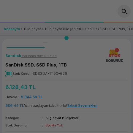
Geri Dön
Geri Dön
Geri Dön
Geri Dön
Geri Dön
Geri Dön
Geri Dön
ünler
leri
ası Çözümleri
eri
le) Ürünler
OT/VT Ürünleri
Anasayfa
Bilgisayar
Bilgisayar Bileşenleri
SanDisk SSD, SSD Plus, 1T
cı
s Ürünleri
eri
Barkod Yazıcı ve Okuyucu
hazı
ası
arı
keti
POS Terminali
Sandisk
STOK
Markanın tüm ürünleri
SORUNUZ
SanDisk SSD, SSD Plus, 1TB
sayar
 Kablosu
Station
ım
keti
Fiş Yazıcı
SDSSDA-1T00-G26
Stok Kodu
sayar
akinesi
se
ve Bağlantı
şif Paketi
Self Servis Ekranı
6.128,43 TL
enleri
 (Firewall)
ma Makinesi
aklık
ve Yedekleme
Para Çekmecesi
Havale
5.944,58 TL
686,44 TL
'den başlayan taksitlerle!
Taksit Seçenekleri
on
eme Makinesi
rofon
Panel PC
Kategori
Bilgisayar Bileşenleri
ciler
Stok Durumu
Stokta Yok