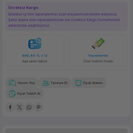
ork Bileşenleri
ek
Ücretsiz Kargo
İstanbul içi tüm siparişlerinizi özel araçlarımızla teslim ediyoruz.
Şehir dışına olan siparişlerinizde ise Ücretsiz Kargo hizmetimizle
adresinize ulaştırııyoruz.
686,44 TL
x 12
Havalelerde
Aya varan taksit
Özel indirim fırsatı
Yorum Yaz
Tavsiye Et
Fiyat Alarmı
Fiyat Teklifi Al