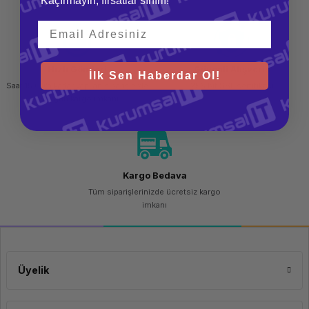
Kaçırmayın, fırsatlar sınırlı!
Koruma özellikleri:şoka dayanıklı, Titreşime dayanımlı
… için bileşen:Bilgisayar / laptop
SSD form faktörü:2.5"
NVMe:Hayır
Hızlı Gönderi
Güvenli Alışveriş
İlk Sen Haberdar Ol!
Saat 15.00'a kadar yapılan siparişlerde
256 bit SSL sertifikası
aynı gün kargo imkanı
Kargo Bedava
Tüm siparişlerinizde ücretsiz kargo
imkanı
Üyelik