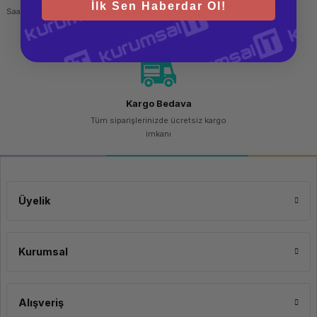
İlk Sen Haberdar Ol!
Sert durum disk sürücü, kapasite:500 GB
Saat 15.00'a kadar yapılan siparişlerde
256 bit SSL sertifikası
S.M.A.R.T. destek:Evet
aynı gün kargo imkanı
Koruma özellikleri:şoka dayanıklı, Titreşime dayanımlı
Rastgele yaz (4KB):84000 IOPS
Rastgele oku (4KB):95000 IOPS
… için bileşen:PC
TBW sınıfı:200
SSD form faktörü:2.5"
Kargo Bedava
Tüm siparişlerinizde ücretsiz kargo
imkanı
Üyelik
Kurumsal
Alışveriş