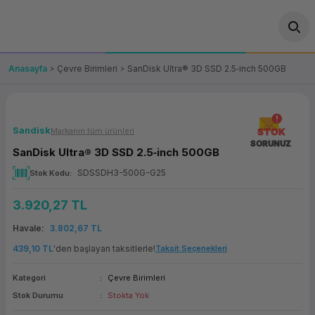
Geri Dön
Geri Dön
Geri Dön
Geri Dön
Geri Dön
Geri Dön
Geri Dön
ünler
leri
ası Çözümleri
eri
le) Ürünler
OT/VT Ürünleri
Anasayfa
Çevre Birimleri
SanDisk Ultra® 3D SSD 2.5‐inch 500GB
cı
s Ürünleri
eri
Barkod Yazıcı ve Okuyucu
hazı
ası
arı
keti
POS Terminali
Sandisk
Markanın tüm ürünleri
STOK
SORUNUZ
SanDisk Ultra® 3D SSD 2.5‐inch 500GB
sayar
 Kablosu
Station
ım
keti
Fiş Yazıcı
SDSSDH3-500G-G25
Stok Kodu
sayar
akinesi
se
ve Bağlantı
şif Paketi
Self Servis Ekranı
3.920,27 TL
enleri
 (Firewall)
ma Makinesi
aklık
ve Yedekleme
Havale
3.802,67 TL
Para Çekmecesi
439,10 TL
'den başlayan taksitlerle!
Taksit Seçenekleri
on
eme Makinesi
rofon
Panel PC
Kategori
Çevre Birimleri
Stok Durumu
Stokta Yok
ciler