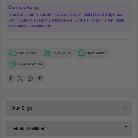
ork Bileşenleri
ek
Ücretsiz Kargo
İstanbul içi tüm siparişlerinizi özel araçlarımızla teslim ediyoruz.
Şehir dışına olan siparişlerinizde ise Ücretsiz Kargo hizmetimizle
adresinize ulaştırııyoruz.
Yorum Yaz
Tavsiye Et
Fiyat Alarmı
Güvenilir Alışveriş
87,95 TL
x 12
Havalelerde
Kolay iade imkanı
Aya varan taksit
Özel indirim fırsatı
Fiyat Teklifi Al
Güvenilir Alışveriş
87,95 TL
x 12
Havalelerde
Kolay iade imkanı
Aya varan taksit
Özel indirim fırsatı
Ürün Bilgisi
Teknik Özellikler