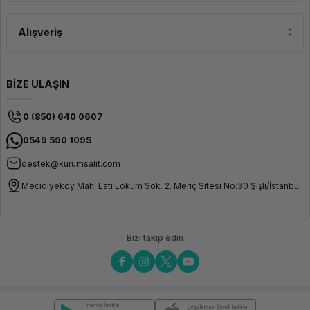
Dayanıklılık
Suya, ısıya, röntgen ışınlarına ve
Alışveriş
darbelere dayanıklı
Uyumluluk & Güvenlik
BİZE ULAŞIN
Yazma Koruması
Dahili mekanik kilit anahtarı
0 (850) 640 0607
0549 590 1095
Desteklenen Cihazlar
SDHC ve SDHC UHS-I
destekleyen fotoğraf makineleri,
destek@kurumsalit.com
video kameralar ve bilgisayarlar
Mecidiyeköy Mah. Lati Lokum Sok. 2. Meriç Sitesi No:30 Şişli/İstanbul
Kullanım Alanı
Kompakt kameralar, DSLR ve
aynasız makineler için Full HD
çekim
Bizi takip edin