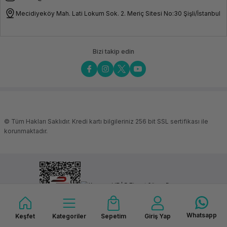
400W
Mecidiyeköy Mah. Lati Lokum Sok. 2. Meriç Sitesi No:30 Şişli/İstanbul
İşletim Sistemi
Android
3D Baskı
Bizi takip edin
Çalışma Alanı (G × D × Y)
Artisan Çift
Ekstrüzyon
Modülü:
350mm ×
400mm ×
400mm (Çift
Nozul),
Artisan Çift
Ekstrüzyon
© Tüm Hakları Saklıdır. Kredi kartı bilgileriniz 256 bit SSL sertifikası ile
Modülü:
korunmaktadır.
375mm ×
400mm ×
400mm (Sol
Nozul),
Artisan Çift
Ekstrüzyon
Modülü:
400mm ×
400mm ×
400mm (Sağ
Nozul), 2.0
Çift
Whatsapp
Keşfet
Kategoriler
Sepetim
Giriş Yap
Ekstrüzyon
ideasoft
ile
e-