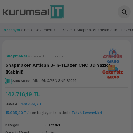
Geri Dön
Geri Dön
Geri Dön
Geri Dön
Geri Dön
Geri Dön
Geri Dön
ünler
leri
ası Çözümleri
eri
le) Ürünler
OT/VT Ürünleri
Anasayfa
Baskı Çözümleri
3D Yazıcı
Snapmaker Artisan 3-in-1 Lazer 
cı
s Ürünleri
eri
Barkod Yazıcı ve Okuyucu
hazı
ası
arı
keti
POS Terminali
Snapmaker
Markanın tüm ürünleri
AYNI GÜN
KARGO
Snapmaker Artisan 3-in-1 Lazer CNC 3D Yazıcı
sayar
 Kablosu
Station
ım
keti
Fiş Yazıcı
(Kabinli)
ÜCRETSİZ
KARGO
MNL.GNX.PRN.SNP.81016
Stok Kodu
sayar
akinesi
se
ve Bağlantı
şif Paketi
Self Servis Ekranı
142.716,19 TL
enleri
 (Firewall)
ma Makinesi
aklık
ve Yedekleme
Para Çekmecesi
Havale
138.434,70 TL
on
eme Makinesi
rofon
Panel PC
15.985,40 TL
'den başlayan taksitlerle!
Taksit Seçenekleri
Kategori
3D Yazıcı
ciler
Garanti Süresi
24 Ay