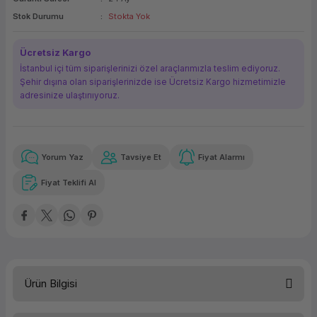
ork Bileşenleri
ek
Stok Durumu
Stokta Yok
Ücretsiz Kargo
İstanbul içi tüm siparişlerinizi özel araçlarımızla teslim ediyoruz.
Şehir dışına olan siparişlerinizde ise Ücretsiz Kargo hizmetimizle
adresinize ulaştırııyoruz.
Yorum Yaz
Tavsiye Et
Fiyat Alarmı
Güvenilir Alışveriş
15.985,40 TL
x 12
Havalelerde
Kolay iade imkanı
Aya varan taksit
Özel indirim fırsatı
Fiyat Teklifi Al
Güvenilir Alışveriş
15.985,40 TL
x 12
Havalelerde
Kolay iade imkanı
Aya varan taksit
Özel indirim fırsatı
Ürün Bilgisi