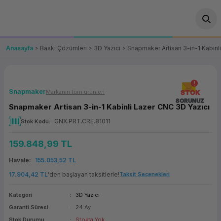
Geri Dön
Geri Dön
Geri Dön
Geri Dön
Geri Dön
Geri Dön
Geri Dön
ünler
leri
ası Çözümleri
eri
le) Ürünler
OT/VT Ürünleri
Anasayfa
Baskı Çözümleri
3D Yazıcı
Snapmaker Artisan 3-in-1 Kabinl
cı
s Ürünleri
eri
Barkod Yazıcı ve Okuyucu
hazı
ası
arı
keti
POS Terminali
Snapmaker
Markanın tüm ürünleri
STOK
SORUNUZ
Snapmaker Artisan 3-in-1 Kabinli Lazer CNC 3D Yazıcı
sayar
 Kablosu
Station
ım
keti
Fiş Yazıcı
GNX.PRT.CRE.81011
Stok Kodu
sayar
akinesi
se
ve Bağlantı
şif Paketi
Self Servis Ekranı
159.848,99 TL
enleri
 (Firewall)
ma Makinesi
aklık
ve Yedekleme
Havale
155.053,52 TL
Para Çekmecesi
17.904,42 TL
'den başlayan taksitlerle!
Taksit Seçenekleri
on
eme Makinesi
rofon
Panel PC
Kategori
3D Yazıcı
Garanti Süresi
24 Ay
ciler
Stok Durumu
Stokta Yok