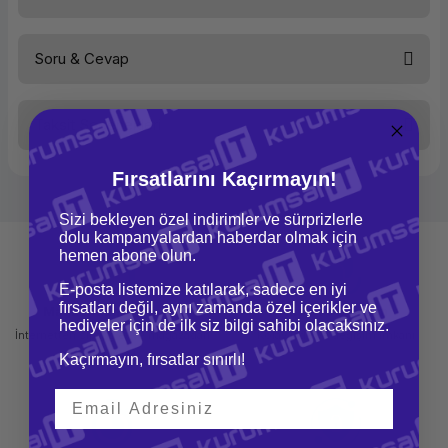
Soru & Cevap
Bu ürüne ilk yorumu siz yapın!
Taksit Seçenekleri
Yorum Yaz
Ürün hakkında henüz soru sorulmamış.
Fırsatlarını Kaçırmayın!
Soru Sor
Sizi bekleyen özel indirimler ve sürprizlerle
dolu kampanyalardan haberdar olmak için
hemen abone olun.
E-posta listemize katılarak, sadece en iyi
fırsatları değil, aynı zamanda özel içerikler ve
Mağazadan Teslimat
İade ve Değişim
hediyeler için de ilk siz bilgi sahibi olacaksınız.
İnternetten sipariş et ve mağazadan
Kolay iade ve değişim imkanı
teslim al
Kaçırmayın, fırsatlar sınırlı!