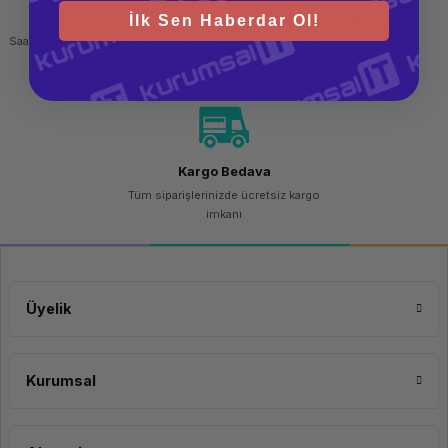
Hızlı Gönderi
Güvenli Alışveriş
İlk Sen Haberdar Ol!
Saat 15.00'a kadar yapılan siparişlerde
256 bit SSL sertifikası
aynı gün kargo imkanı
Kargo Bedava
Tüm siparişlerinizde ücretsiz kargo
imkanı
Üyelik
Kurumsal