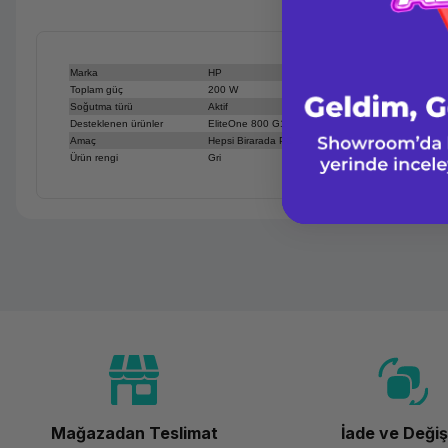
Marka
HP
Toplam güç
200 W
Soğutma türü
Aktif
Desteklenen ürünler
EliteOne 800 G1
Amaç
Hepsi Birarada PC
Ürün rengi
Gri
Mağazadan Teslimat
İade ve Deği