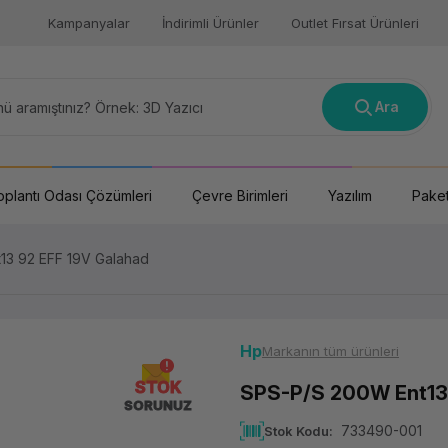
Kampanyalar
İndirimli Ürünler
Outlet Fırsat Ürünleri
Ara
oplantı Odası Çözümleri
Çevre Birimleri
Yazılım
Paket
13 92 EFF 19V Galahad
Hp
Markanın tüm ürünleri
STOK
SPS-P/S 200W Ent13 
SORUNUZ
733490-001
Stok Kodu