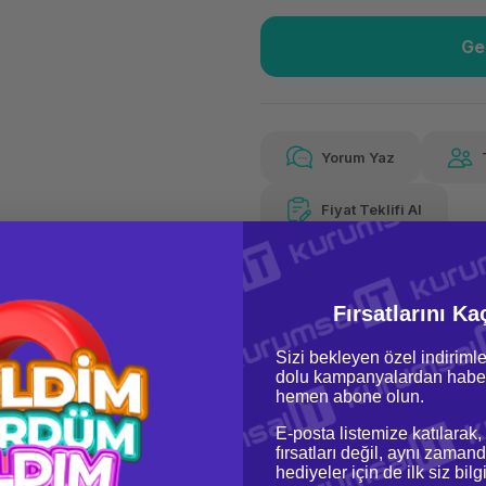
Ge
Güvenilir Alışveriş
1.06
Kolay iade imkanı
Aya 
Yorum Yaz
Fiyat Teklifi Al
Güvenilir Alışveriş
1.06
Kolay iade imkanı
Aya 
Fırsatlarını Ka
Sizi bekleyen özel indirimle
dolu kampanyalardan haber
hemen abone olun.
E-posta listemize katılarak,
oru & Cevap
Taksit Seçenekleri
fırsatları değil, aynı zamand
hediyeler için de ilk siz bil