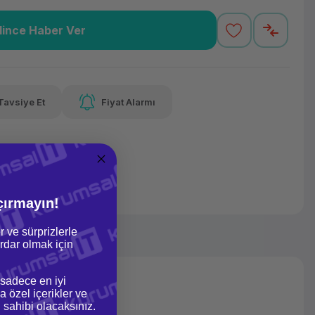
lince Haber Ver
8,57 TL
x 12
Havalelerde
varan taksit
Özel indirim fırsatı
Tavsiye Et
Fiyat Alarmı
8,57 TL
x 12
Havalelerde
varan taksit
Özel indirim fırsatı
çırmayın!
r ve sürprizlerle
dar olmak için
 sadece en iyi
a özel içerikler ve
gi sahibi olacaksınız.