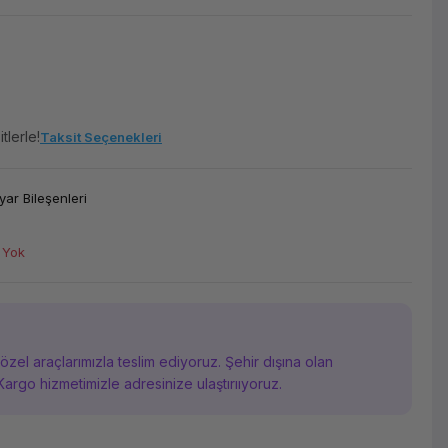
tlerle!
Taksit Seçenekleri
yar Bileşenleri
 Yok
i özel araçlarımızla teslim ediyoruz. Şehir dışına olan
Kargo hizmetimizle adresinize ulaştırııyoruz.