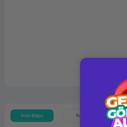
Ürün Bilgisi
Yorumlar
S