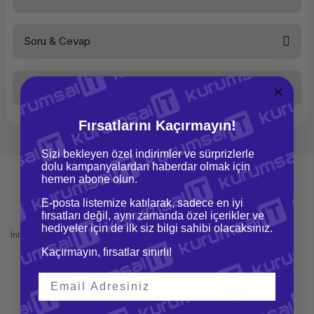
Tip
Kapak
Uyumluluk
EliteBook 725 G2
Ürün rengi
Gümüş
Soru & Cevap
Uyumlu markalar
HP
Bu ürüne ilk yorumu siz yapın!
Taksit Seçenekleri
Yorum Yaz
Ürün hakkında henüz soru sorulmamış.
Fırsatlarını Kaçırmayın!
Soru Sor
Sizi bekleyen özel indirimler ve sürprizlerle
dolu kampanyalardan haberdar olmak için
hemen abone olun.
E-posta listemize katılarak, sadece en iyi
fırsatları değil, aynı zamanda özel içerikler ve
Mağazadan Teslimat
İade ve Değişim
hediyeler için de ilk siz bilgi sahibi olacaksınız.
İnternetten sipariş et ve mağazadan
Kolay iade ve değişim imkanı
teslim al
Kaçırmayın, fırsatlar sınırlı!