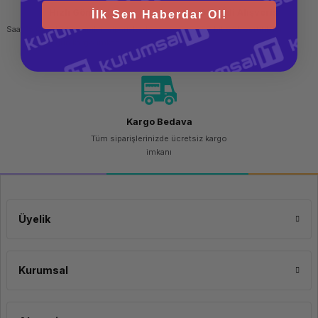
Hızlı Gönderi
Güvenli Alışveriş
İlk Sen Haberdar Ol!
Saat 15.00'a kadar yapılan siparişlerde
256 bit SSL sertifikası
aynı gün kargo imkanı
Kargo Bedava
Tüm siparişlerinizde ücretsiz kargo
imkanı
Üyelik
Kurumsal