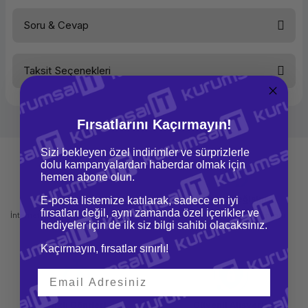
Soru & Cevap
Bu ürüne ilk yorumu siz yapın!
Taksit Seçenekleri
Yorum Yaz
Ürün hakkında henüz soru sorulmamış.
Soru Sor
Fırsatlarını Kaçırmayın!
Sizi bekleyen özel indirimler ve sürprizlerle
dolu kampanyalardan haberdar olmak için
hemen abone olun.
Mağazadan Teslimat
İade ve Değişim
E-posta listemize katılarak, sadece en iyi
fırsatları değil, aynı zamanda özel içerikler ve
İnternetten sipariş et ve mağazadan
Kolay iade ve değişim imkanı
hediyeler için de ilk siz bilgi sahibi olacaksınız.
teslim al
Kaçırmayın, fırsatlar sınırlı!
Hızlı Gönderi
Güvenli Alışveriş