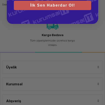
Saat 15.00'a kadar yapılan siparişlerde
256 bit SSL sertifikası
İlk Sen Haberdar Ol!
aynı gün kargo imkanı
Kargo Bedava
Tüm siparişlerinizde ücretsiz kargo
imkanı
Üyelik
Kurumsal
Alışveriş