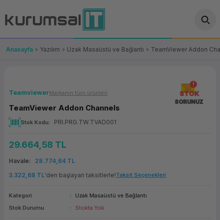
Geri Dön
Geri Dön
Geri Dön
Geri Dön
Geri Dön
Geri Dön
Geri Dön
ünler
leri
ası Çözümleri
eri
le) Ürünler
OT/VT Ürünleri
Anasayfa
Yazılım
Uzak Masaüstü ve Bağlantı
TeamViewer Addon Cha
cı
s Ürünleri
eri
Barkod Yazıcı ve Okuyucu
hazı
ası
arı
keti
POS Terminali
Teamviewer
Markanın tüm ürünleri
STOK
SORUNUZ
TeamViewer Addon Channels
sayar
 Kablosu
Station
ım
keti
Fiş Yazıcı
PRI.PRG.TW.TVAD001
Stok Kodu
sayar
akinesi
se
ve Bağlantı
şif Paketi
Self Servis Ekranı
29.664,58 TL
enleri
 (Firewall)
ma Makinesi
aklık
ve Yedekleme
Para Çekmecesi
Havale
28.774,64 TL
3.322,68 TL
'den başlayan taksitlerle!
Taksit Seçenekleri
on
eme Makinesi
rofon
Panel PC
Kategori
Uzak Masaüstü ve Bağlantı
ciler
Stok Durumu
Stokta Yok