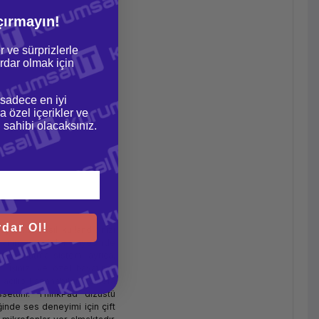
çırmayın!
r ve sürprizlerle
dar olmak için
 sadece en iyi
a özel içerikler ve
gi sahibi olacaksınız.
dar Ol!
arınızı nasıl kullandığınızı
llanın, sensörler sayesinde
kıllı soğutma sistemi ayrıca,
 İşinizi ve özel hayatınızı
e açılıp kapanabilen kamera
ettirir. ThinkPad dizüstü
ğinde ses deneyimi için çift