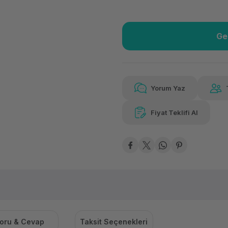
Ge
Güvenilir Alışveriş
7.34
Kolay iade imkanı
Aya 
Yorum Yaz
Fiyat Teklifi Al
7.347,13 TL
x 12
Hava
Aya varan taksit
Özel ind
oru & Cevap
Taksit Seçenekleri