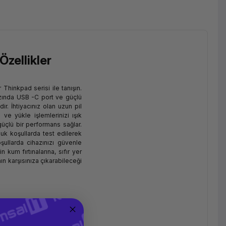
Özellikler
Thinkpad serisi ile tanışın.
hızında USB -C port ve güçlü
ir. İhtiyacınız olan uzun pil
ve yükle işlemlerinizi ışık
güçlü bir performans sağlar.
rluk koşullarda test edilerek
şullarda cihazınızı güvenle
n kum fırtınalarına, sıfır yer
 karşısınıza çıkarabileceği