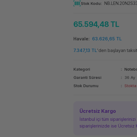
NB.LEN.20N2S
Stok Kodu
65.594,48 TL
Havale
63.626,65 TL
7.347,13 TL
'den başlayan taksit
Kategori
Noteb
Garanti Süresi
36 Ay
Stok Durumu
Stokta
Ücretsiz Kargo
İstanbul içi tüm siparişleriniz
siparişlerinizde ise Ücretsiz 