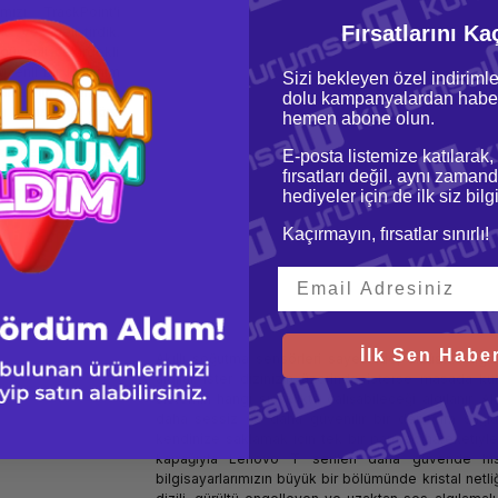
ızı TrackPoint’i
Fırsatlarını Ka
ik ve geliştirdik.
güvenli çekirdekli
üvenli bir kullanım
Sizi bekleyen özel indirimle
aklarının titanyum
dolu kampanyalardan haber
lı bilgisayara göre
hemen abone olun.
eçiren kullanıcılar
ekleştirilebilecek
E-posta listemize katılarak,
tasarlanıp üretilen
fırsatları değil, aynı zamand
anım sunduk. Aşırı
hediyeler için de ilk siz bil
yla akıllı soğutma
Kaçırmayın, fırsatlar sınırlı!
İlk Sen Haber
Akıllı soğutma sensörleri sayesinde, dizüstü bilgisay
algılar. İster dizinizin üzerinde isterse masada ku
sistemin hangi sıcaklıkta çalışabileceği algılanır. A
daha sessiz ve daha güvenilir bir deneyim sağlar.
kendinize saklamak için tek bir parmak hareketiyl
kapağıyla Lenovo T serileri daha güvende hiss
bilgisayarlarımızın büyük bir bölümünde kristal netli