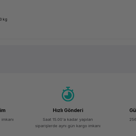
3 kg
Ürün hakkında henüz soru sorulmamış.
Bu ürüne ilk yorumu siz yapın!
Yorum Yaz
Soru Sor
şim
Hızlı Gönderi
Gü
 imkanı
Saat 15.00'a kadar yapılan
256
siparişlerde aynı gün kargo imkanı