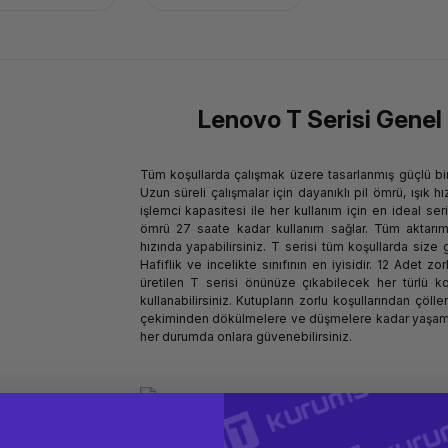
Lenovo T Serisi Genel 
Tüm koşullarda çalışmak üzere tasarlanmış güçlü bir 
Uzun süreli çalışmalar için dayanıklı pil ömrü, ışık 
işlemci kapasitesi ile her kullanım için en ideal serid
ömrü 27 saate kadar kullanım sağlar. Tüm aktarım 
hızında yapabilirsiniz. T serisi tüm koşullarda size 
Hafiflik ve incelikte sınıfının en iyisidir. 12 Adet zo
üretilen T serisi önünüze çıkabilecek her türlü ko
kullanabilirsiniz. Kutupların zorlu koşullarından çölleri
çekiminden dökülmelere ve düşmelere kadar yaşamın
her durumda onlara güvenebilirsiniz.