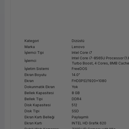
Kategori
Dizüstü
Marka
Lenovo
İşlemci Tipi
Intel Core i7
Intel Core i7-8565U Processor (1
İşlemci
Turbo Boost, 4 Cores, 8MB Cache
İşletim Sistemi
FreeDOS
Ekran Boyutu
14.0"
Ekran
FHD(IPS)/1920x1080
Dokunmatik Ekran
Yok
Bellek Kapasitesi
8 GB
Bellek Tipi
DDR4
Disk Kapasitesi
512
Disk Tipi
SSD
Ekran Kartı Belleği
Paylaşımlı
Ekran Kartı
INTEL HD Grafik 620