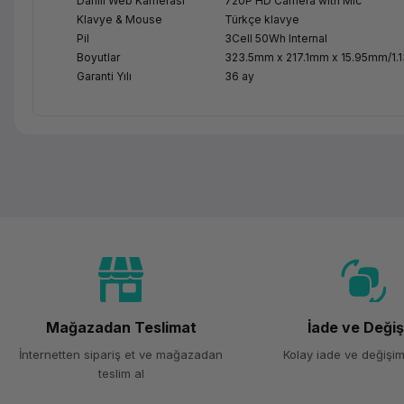
Dahili Web Kamerası
720P HD Camera with Mic
Klavye & Mouse
Türkçe klavye
Pil
3Cell 50Wh Internal
Boyutlar
323.5mm x 217.1mm x 15.95mm/1.1
Garanti Yılı
36 ay
Mağazadan Teslimat
İade ve Deği
İnternetten sipariş et ve mağazadan
Kolay iade ve değişim
teslim al