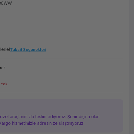
330WW
lerle!
Taksit Seçenekleri
ook
 Yok
i özel araçlarımızla teslim ediyoruz. Şehir dışına olan
Kargo hizmetimizle adresinize ulaştırııyoruz.