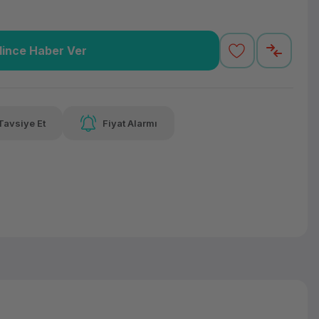
lince Haber Ver
7,13 TL
x 12
Havalelerde
Güvenilir Alışveriş
varan taksit
Özel indirim fırsatı
Kolay iade imkanı
Tavsiye Et
Fiyat Alarmı
lelerde
irim fırsatı