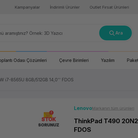
Kampanyalar
İndirimli Ürünler
Outlet Fırsat Ürünleri
Ara
oplantı Odası Çözümleri
Çevre Birimleri
Yazılım
Paket
 i7-8565U 8GB/512GB 14,0'' FDOS
Lenovo
Markanın tüm ürünleri
STOK
ThinkPad T490 20N2
SORUNUZ
FDOS