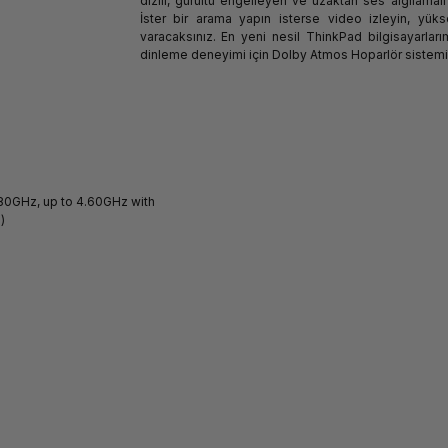
dizili, gürültü engelleyen ve uzaktan ses algılamalı
İster bir arama yapın isterse video izleyin, yüks
varacaksınız. En yeni nesil ThinkPad bilgisayarlar
dinleme deneyimi için Dolby Atmos Hoparlör sistemi
.80GHz, up to 4.60GHz with
)