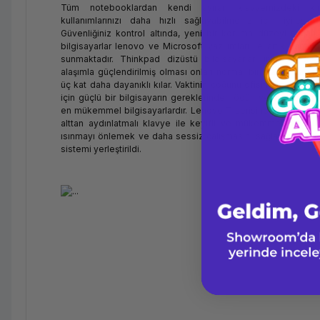
Tüm notebooklardan kendi ayıran klavyemizdeki kırm
kullanımlarınızı daha hızlı sağlayabilmeniz için iyileştird
Güvenliğiniz kontrol altında, yeni bir koruma düzeyi sunan 
bilgisayarlar lenovo ve Microsoft yazılımları ile artık daha g
sunmaktadır. Thinkpad dizüstü bilgisayarlar’ inin üst kap
alaşımla güçlendirilmiş olması onları normal bir plastik kapak
üç kat daha dayanıklı kılar. Vaktinin çoğunu ofisinden uzakta g
için güçlü bir bilgisayarın gereklerinden ödün vermeden gerç
en mükemmel bilgisayarlardır. Lenovo T serisine özel olarak 
alttan aydınlatmalı klavye ile keyifli ve mükemmel bir kull
ısınmayı önlemek ve daha sessiz çalışmasını sağlamak amacı
sistemi yerleştirildi.