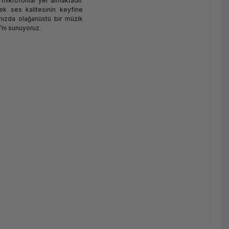
 mikrofonlar yer almaktadır.
ek ses kalitesinin keyfine
ımızda olağanüstü bir müzik
’ni sunuyoruz.