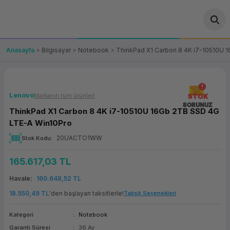
Geri Dön
Geri Dön
Geri Dön
Geri Dön
Geri Dön
Geri Dön
Geri Dön
ünler
leri
ası Çözümleri
eri
le) Ürünler
OT/VT Ürünleri
Anasayfa
Bilgisayar
Notebook
ThinkPad X1 Carbon 8 4K i7-10510U 
cı
s Ürünleri
eri
Barkod Yazıcı ve Okuyucu
hazı
ası
arı
keti
POS Terminali
Lenovo
Markanın tüm ürünleri
STOK
SORUNUZ
ThinkPad X1 Carbon 8 4K i7-10510U 16Gb 2TB SSD 4G
sayar
 Kablosu
Station
ım
keti
Fiş Yazıcı
LTE-A Win10Pro
20UACTO1WW
Stok Kodu
sayar
akinesi
se
ve Bağlantı
şif Paketi
Self Servis Ekranı
165.617,03 TL
enleri
 (Firewall)
ma Makinesi
aklık
ve Yedekleme
Para Çekmecesi
Havale
160.648,52 TL
on
eme Makinesi
rofon
Panel PC
18.550,49 TL
'den başlayan taksitlerle!
Taksit Seçenekleri
Kategori
Notebook
ciler
Garanti Süresi
36 Ay