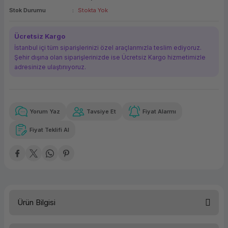
Stok Durumu
Stokta Yok
ork Bileşenleri
ek
Ücretsiz Kargo
İstanbul içi tüm siparişlerinizi özel araçlarımızla teslim ediyoruz.
Şehir dışına olan siparişlerinizde ise Ücretsiz Kargo hizmetimizle
adresinize ulaştırııyoruz.
Yorum Yaz
Tavsiye Et
Fiyat Alarmı
Güvenilir Alışveriş
18.550,49 TL
x 12
Havalelerde
Kolay iade imkanı
Aya varan taksit
Özel indirim fırsatı
Fiyat Teklifi Al
Güvenilir Alışveriş
18.550,49 TL
x 12
Havalelerde
Kolay iade imkanı
Aya varan taksit
Özel indirim fırsatı
Ürün Bilgisi