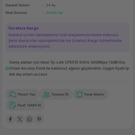
Garanti Süresi
24 Ay
ork Bileşenleri
ek
Stok Durumu
Stokta Var
Ücretsiz Kargo
İstanbul içi tüm siparişlerinizi özel araçlarımızla teslim ediyoruz.
Şehir dışına olan siparişlerinizde ise Ücretsiz Kargo hizmetimizle
adresinize ulaştırııyoruz.
Geniş alanlar için ideal Tp-Link CPE510 5GHz 300Mbps 13dBi Dış
Ortam Access Point ile kablosuz ağınızı güçlendirin. Uygun fiyatlı tp
link dış ortam access
Güvenilir Alışveriş
276,66 TL
x 12
Havalelerde
Kolay iade imkanı
Aya varan taksit
Özel indirim fırsatı
Yorum Yaz
Tavsiye Et
Fiyat Alarmı
Fiyat Teklifi Al
Güvenilir Alışveriş
276,66 TL
x 12
Havalelerde
Kolay iade imkanı
Aya varan taksit
Özel indirim fırsatı