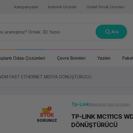
Kampanyalar
İndirimli Ürünler
Outlet Fırsat Ürünleri
Ara
oplantı Odası Çözümleri
Çevre Birimleri
Yazılım
Paket
S WDM FAST ETHERNET MEDYA DÖNÜŞTÜRÜCÜ
Tp-Link
Markanın tüm ürünleri
STOK
TP-LINK MC111CS W
SORUNUZ
DÖNÜŞTÜRÜCÜ