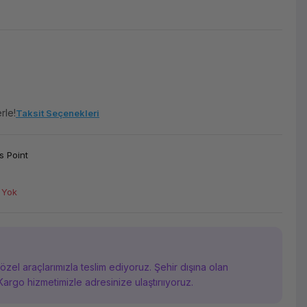
rle!
Taksit Seçenekleri
 Point
 Yok
i özel araçlarımızla teslim ediyoruz. Şehir dışına olan
Kargo hizmetimizle adresinize ulaştırııyoruz.