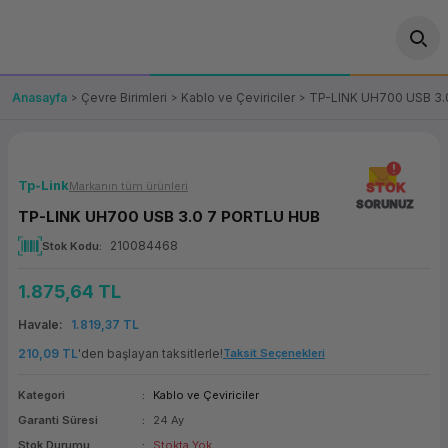
Geri Dön
Geri Dön
Geri Dön
Geri Dön
Geri Dön
Geri Dön
Geri Dön
ünler
leri
ası Çözümleri
eri
le) Ürünler
OT/VT Ürünleri
Anasayfa
Çevre Birimleri
Kablo ve Çeviriciler
TP-LINK UH700 USB 3
cı
s Ürünleri
eri
Barkod Yazıcı ve Okuyucu
hazı
ası
arı
keti
POS Terminali
Tp-Link
Markanın tüm ürünleri
STOK
SORUNUZ
TP-LINK UH700 USB 3.0 7 PORTLU HUB
sayar
 Kablosu
Station
ım
keti
Fiş Yazıcı
210084468
Stok Kodu
sayar
akinesi
se
ve Bağlantı
şif Paketi
Self Servis Ekranı
1.875,64 TL
enleri
 (Firewall)
ma Makinesi
aklık
ve Yedekleme
Havale
1.819,37 TL
Para Çekmecesi
210,09 TL
'den başlayan taksitlerle!
Taksit Seçenekleri
on
eme Makinesi
rofon
Panel PC
Kategori
Kablo ve Çeviriciler
Garanti Süresi
24 Ay
ciler
Stok Durumu
Stokta Yok