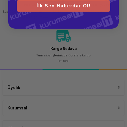
Hızlı Gönderi
Güvenli Alışveriş
İlk Sen Haberdar Ol!
Saat 15.00'a kadar yapılan siparişlerde
256 bit SSL sertifikası
aynı gün kargo imkanı
Kargo Bedava
Tüm siparişlerinizde ücretsiz kargo
imkanı
Üyelik
Kurumsal