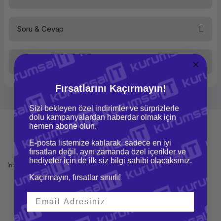
Soru & Cevap
Bu ürüne ilk yorumu siz yapın!
Taksit Seçenekleri
Yorum Yaz
Ürün hakkında henüz soru sorulmamış.
Fırsatlarını Kaçırmayın!
Soru Sor
Sizi bekleyen özel indirimler ve sürprizlerle
dolu kampanyalardan haberdar olmak için
hemen abone olun.
E-posta listemize katılarak, sadece en iyi
fırsatları değil, aynı zamanda özel içerikler ve
Mağazadan Teslimat
İade ve Değişim
hediyeler için de ilk siz bilgi sahibi olacaksınız.
İnternetten sipariş et ve mağazadan
Kolay iade ve değişim imkanı
teslim al
Kaçırmayın, fırsatlar sınırlı!