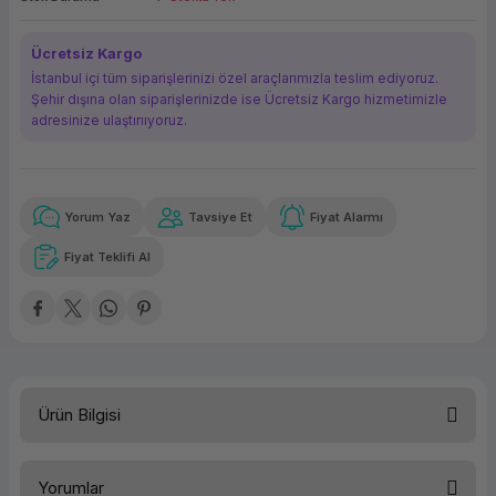
ork Bileşenleri
ek
Ücretsiz Kargo
İstanbul içi tüm siparişlerinizi özel araçlarımızla teslim ediyoruz.
Şehir dışına olan siparişlerinizde ise Ücretsiz Kargo hizmetimizle
adresinize ulaştırııyoruz.
Yorum Yaz
Tavsiye Et
Fiyat Alarmı
Güvenilir Alışveriş
210,09 TL
x 12
Havalelerde
Kolay iade imkanı
Aya varan taksit
Özel indirim fırsatı
Fiyat Teklifi Al
Güvenilir Alışveriş
210,09 TL
x 12
Havalelerde
Kolay iade imkanı
Aya varan taksit
Özel indirim fırsatı
Ürün Bilgisi
Aksesuar Tipi
Diğer
Yorumlar