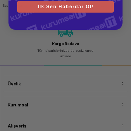
Saat 15.00'a kadar yapılan siparişlerde
256 bit SSL sertifikası
İlk Sen Haberdar Ol!
aynı gün kargo imkanı
Kargo Bedava
Tüm siparişlerinizde ücretsiz kargo
imkanı
Üyelik
Kurumsal
Alışveriş