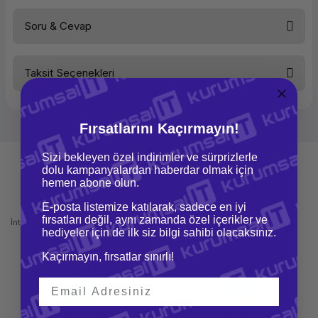
Soru & Cevap
Bu ürüne ilk yorumu siz yapın!
Taksit Seçenekleri
Yorum Yaz
Ürün hakkında henüz soru sorulmamış.
Soru Sor
Fırsatlarını Kaçırmayın!
Sizi bekleyen özel indirimler ve sürprizlerle
dolu kampanyalardan haberdar olmak için
hemen abone olun.
Mağazadan Teslimat
İade ve Değişim
E-posta listemize katılarak, sadece en iyi
fırsatları değil, aynı zamanda özel içerikler ve
İnternetten sipariş et ve mağazadan
Kolay iade ve değişim imkanı
hediyeler için de ilk siz bilgi sahibi olacaksınız.
teslim al
Kaçırmayın, fırsatlar sınırlı!
Hızlı Gönderi
Güvenli Alışveriş