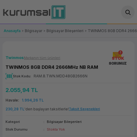
Geri Dön
Geri Dön
Geri Dön
Geri Dön
Geri Dön
Geri Dön
Geri Dön
ünler
leri
ası Çözümleri
eri
le) Ürünler
OT/VT Ürünleri
Anasayfa
Bilgisayar
Bilgisayar Bileşenleri
TWINMOS 8GB DDR4 266
cı
s Ürünleri
eri
Barkod Yazıcı ve Okuyucu
hazı
ası
arı
keti
POS Terminali
Twinmos
Markanın tüm ürünleri
STOK
SORUNUZ
TWINMOS 8GB DDR4 2666MHz NB RAM
sayar
 Kablosu
Station
ım
keti
Fiş Yazıcı
RAM.8.TWN.MDD48GB2666N
Stok Kodu
sayar
akinesi
se
ve Bağlantı
şif Paketi
Self Servis Ekranı
2.055,94 TL
enleri
 (Firewall)
ma Makinesi
aklık
ve Yedekleme
Para Çekmecesi
Havale
1.994,26 TL
230,28 TL
'den başlayan taksitlerle!
Taksit Seçenekleri
on
eme Makinesi
rofon
Panel PC
Kategori
Bilgisayar Bileşenleri
ciler
Stok Durumu
Stokta Yok