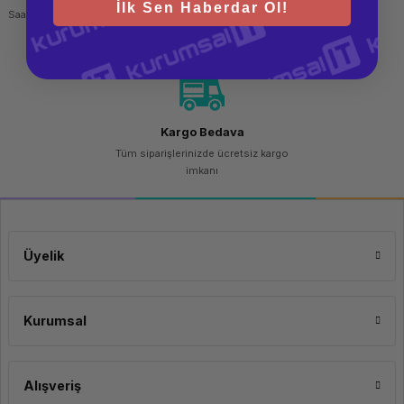
İlk Sen Haberdar Ol!
Saat 15.00'a kadar yapılan siparişlerde
256 bit SSL sertifikası
aynı gün kargo imkanı
Kargo Bedava
Tüm siparişlerinizde ücretsiz kargo
imkanı
Üyelik
Kurumsal
Alışveriş