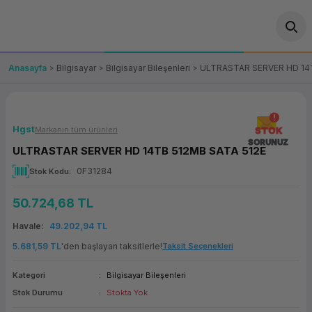
Geri Dön
Geri Dön
Geri Dön
Geri Dön
Geri Dön
Geri Dön
Geri Dön
ünler
leri
ası Çözümleri
eri
le) Ürünler
OT/VT Ürünleri
Anasayfa
Bilgisayar
Bilgisayar Bileşenleri
ULTRASTAR SERVER HD 14T
cı
s Ürünleri
eri
Barkod Yazıcı ve Okuyucu
hazı
ası
arı
keti
POS Terminali
Hgst
Markanın tüm ürünleri
STOK
SORUNUZ
ULTRASTAR SERVER HD 14TB 512MB SATA 512E
sayar
 Kablosu
Station
ım
keti
Fiş Yazıcı
0F31284
Stok Kodu
sayar
akinesi
se
ve Bağlantı
şif Paketi
Self Servis Ekranı
50.724,68 TL
enleri
 (Firewall)
ma Makinesi
aklık
ve Yedekleme
Havale
49.202,94 TL
Para Çekmecesi
5.681,59 TL
'den başlayan taksitlerle!
Taksit Seçenekleri
on
eme Makinesi
rofon
Panel PC
Kategori
Bilgisayar Bileşenleri
Stok Durumu
Stokta Yok
ciler