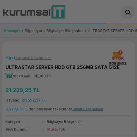
Geri Dön
Geri Dön
Geri Dön
Geri Dön
Geri Dön
Geri Dön
Geri Dön
ünler
leri
ası Çözümleri
eri
le) Ürünler
OT/VT Ürünleri
Anasayfa
Bilgisayar
Bilgisayar Bileşenleri
ULTRASTAR SERVER HDD 6
cı
s Ürünleri
eri
Barkod Yazıcı ve Okuyucu
hazı
ası
arı
keti
POS Terminali
Hgst
Markanın tüm ürünleri
STOK
SORUNUZ
ULTRASTAR SERVER HDD 6TB 256MB SATA 512E
sayar
 Kablosu
Station
ım
keti
Fiş Yazıcı
0B36039
Stok Kodu
sayar
akinesi
se
ve Bağlantı
şif Paketi
Self Servis Ekranı
21.229,25 TL
enleri
 (Firewall)
ma Makinesi
aklık
ve Yedekleme
Para Çekmecesi
Havale
20.592,37 TL
2.377,85 TL
'den başlayan taksitlerle!
Taksit Seçenekleri
on
eme Makinesi
rofon
Panel PC
Kategori
Bilgisayar Bileşenleri
ciler
Stok Durumu
Stokta Yok