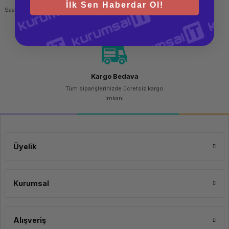
İlk Sen Haberdar Ol!
Saat 15.00'a kadar yapılan siparişlerde
256 bit SSL sertifikası
aynı gün kargo imkanı
Kargo Bedava
Tüm siparişlerinizde ücretsiz kargo
imkanı
Üyelik
Kurumsal
Alışveriş